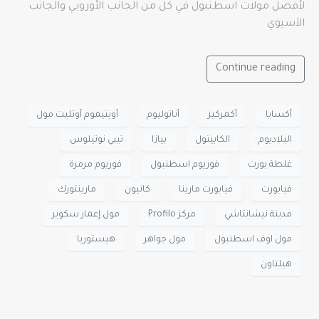
لأفضل مولات اسطنبول في كل من الجانب الأوروبي والجانب
الآسيوي
Continue reading
أكسايا
أكمركيز
أناتوليوم
أوبتيموم أوتليت مول
البلاديوم
الكابيتول
بيازا
تيبي نوتيلوس
غلطة بورت
فوريوم اسطنبول
فوريوم مرمرة
فيابورت
فيابورت مارينا
كانيون
مارينتورك
مدينة نيشانتاشي
مركز Profilo
مول إعمار سكوير
مول اوف اسطنبول
مول جواهر
هيستوريا
هيلتاون