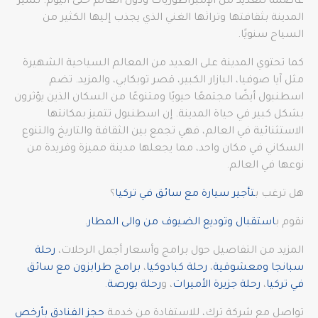
عاصمة للعديد من الإمبراطوريات ودول العالم حتى اليوم. تتميز
المدينة بثقافتها وتراثها الغني الذي يجذب إليها الكثير من
السياح سنويًا.
كما تحتوي المدينة على العديد من المعالم السياحية الشهيرة
مثل آيا صوفيا، البازار الكبير، قصر توبكابي، والمزيد. تضم
اسطنبول أيضًا مجتمعًا حيويًا ومتنوعًا من السكان الذين يؤثرون
بشكل كبير في حياة المدينة. إن اسطنبول تتميز بمكانتها
الاستثنائية في العالم، فهي تجمع بين الثقافة والتاريخ والتنوع
السكاني في مكان واحد، مما يجعلها مدينة مميزة وفريدة من
نوعها في العالم.
هل ترغب ب
تأجير سيارة مع سائق في تركيا
؟
نقوم ب
استقبال وتوديع الضيوف من والى المطار
.
المزيد من التفاصيل حول برامج وأسعار أجمل الرحلات،
رحلة
سبانجا ومعشوقية
،
رحلة كبادوكيا
،
برامج طرابزون مع سائق
في تركيا
،
رحلة جزيرة الأميرات
، و
رحلة بورصة
.
تواصل مع شركة ترك، للاستفادة من خدمة
حجز الفنادق بأرخص