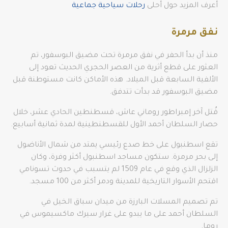
أعرف المزيد حول أحلى
رحلات سياحية جماعية
نفق مرمرة
منذ أن بدأ الحفر في نفق مرمرة تحت مضيق البوسفور، تم
العثور على قطع أثرية من العصر الحجري الحديث تعود إلى
الألفية السابعة قبل الميلاد. هذه الأماكن كانت مستوطنة قبل
مضيق البوسفور قد بدأت تتدفق.
قُتل آخر إمبراطور روماني عاش، قسطنطين الحادي عشر، خلال
حصار السلطان أحمد الأول للقسطنطينية لمدة ثمانية أسابيع.
تقع اسطنبول على خط صدع رئيسي يمتد من شمال الأناضول
إلى بحر مرمرة. ستكون مساجد اسطنبول أكثر وفرة، وكان
الزلزال الذي وقع في عام 1509 لم يتسبب في حدوث تسونامي
اقتحم الأسوار التاريخية للمدينة ودمر أكثر من 100 مسجد.
تم تصميم المسلات البارزة من ميدان سباق الخيل في
السلطان أحمد على ما يبدو على غرار سيرك ماكسيموس في
روما.