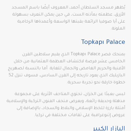
يُظهر مسجد السلطان أحمد، المعروف أيضًا باسم المسجد
الأزرق، عظمته بمآذنه الست، في حين يمكن التعرف بسهولة
على أيا صوفيا الرائعة بقبتها الواسعة وأعمدةها الرخامية
الملونة.
Topkapı Palace
يمنحك قصر Topkapı Palace الذي يقيم سلاطين القرن
الخامس عشر فرصة لاكتشاف العظمة العثمانية من خلال
الأفنية والحريم الغامض والجمال للغاية. أما بالنسبة لصهريج
البازيليك الذي يعود تاريخه إلى القرن السادس، فسوف تنزل 52
خطوة خارقة نحو تجربة سحرية.
ليس بعيدًا عن الخزان، تحتوي المتاحف الأثرية على مجموعة
مذهلة وحديقة رائعة، ويعرض متحف الفنون التركية والإسلامية
أمثلة بارزة للخط الإسلامي والبلاط والسجاد، بالإضافة إلى
عروض إثنوغرافية على ثقافات مختلفة في تركيا.
البازار الكبير