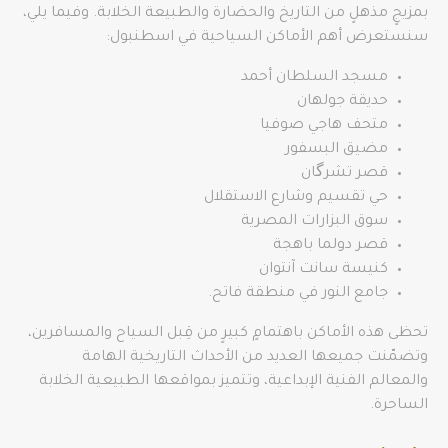
بمزيجٍ مذهلٍ من التاريخ والحضارة والطبيعة الخلابة. وفيما يلي،
سنستعرض أهم الأماكن السياحية في اسطنبول:
مسجد السلطان أحمد
حديقة جولهان
متحف هاجي صوفيا
مضيق البسفور
قصر تشرگان
حي تقسيم وشارع الاستقلال
سوق البزارات المصرية
قصر دولما باهجة
كنيسة سانت آنتوان
جامع النور في منطقة فاتح.
تحظى هذه الأماكن باهتمامٍ كبيرٍ من قِبل السياح والمسافرين،
وتضمّنت جميعها العديد من الأحداث التاريخية الهامة
والمعالم الفنية الإبداعية، وتتميز بمواقعها الطبيعية الخلابة
الساحرة.