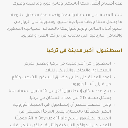
عدة أقسام أيضًا، منها أتاشهير وكادي كوي ومالتيبه وغيرها.
تمتد المدينة على مساحة واسعة وتضم عدة مناطق متنوعة،
ما يجعل منها وجهةً سياحيةً مميزة ومحبوبةً لدى الزوار من
جميع أنحاء العالم. وتزخر شوارعها بالمعالم السياحية الشهيرة
والأماكن التاريخية التي تتحدث عن تراثها الغني والعريق.
اسطنبول: أكبر مدينة في تركيا
اسطنبول هي أكبر مدينة في تركيا وتعتبر المركز
الاقتصادي والثقافي والتاريخي للبلاد.
توجد المدينة على جانبي مضيق البسفور الشهير، وتقع
في قارتي آسيا وأوروبا.
يبلغ عدد سكان إسطنبول أكثر من 15 مليون نسمة، مما
يشكل نسبة 19٪ من تعداد السكان في تركيا.
ومن الملفت للنظر أن إسطنبول هي المدينة الأوروبية
الأكثر اكتظاظًا بالسكان. يعتبر المرفأ الطبيعي في
المدينة المشهور باسم Haliç أو Altın Boynuz موطنًا
للعديد من المواقع التاريخية والأثرية، والذي يشكل قلب