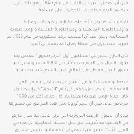
قبل أن تحصل لندن على اللقب في عام 1840. ومع ذلك، فإن
سكانها اليوم محاصرون للحصول على مساحة.
تفاخرت اسطنبول بأنها عاصمة الإمبراطورية الرومانية
والإمبراطورية البيزنطية والإمبراطورية اللاتينية والإمبراطورية
العثمانية. ولكن بعد أن أصبحت تركيا جمهورية في عام 1923، تم
تجريد اسطنبول من لقبها ونقل العاصمة إلى أنقرة.
كان البازار الكبير في اسطنبول أول “مركز تسوق” مغطى يتم
بناؤه. لا يزال حتى اليوم يقدر بأكثر من 4000 متجر ويعتبر أكبر
سوق تاريخي مغطى في العالم. كبير بالاسم، كبير بطبيعته!
عندما تواجه مشكلة في العثور على مرحاض عام في المرة
القادمة في إسطنبول، ففكر في أيام “التدفق” في إسطنبول.
خلال فترة الإمبراطورية العثمانية، كان هناك أكثر من 1000
مرحاض عام، قبل أن تنجز أوروبا مثل هذه المرافق في قصورها.
يبدو أن الخيول الأربعة البرونزية التي تزين كاتدرائية سان ماركو
في البندقية قد سُرقت من قبل الحملة الصليبية الرابعة في
القرن الثالث عشر. من المفترض أنهم قاموا بتزيين صندوق