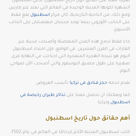
تعرف معنا على حقائق حول تاريخ اسطنبول، تدعي اسطنبول
الشهرة لكونها المدينة الوحيدة في العالم التي تمتد عبر قارتين.
ومع ذلك، من الناحية التاريخية، كان مركز
اسطنبول
يقع فقط
على الجانب الأوروبي بينما توجد مدينتان منفصلتان على الجانب
الآسيوي.
جاء فقط لدمج هذه المدن المنفصلة وأصبحت مدينة عبر
القارات في القرن العشرين. في الواقع، فإن امتداد اسطنبول
اليوم هو نتيجة الهجرة المتفجرة التي اجتاحت في النهاية قرى
صغيرة على طول مضيق البوسفور والتي أصبحت الآن ضواحي
اليوم.
نقدم خدمة
حجز فنادق في تركيا
بأنسب العروض
كما ويمكنك ان تحصل معنا على
تذاكر طيران رخيصة في
اسطنبول
وتركيا
أهم حقائق حول تاريخ اسطنبول
كانت اسطنبول المدينة الأكثر ازدحامًا في العالم في عام 1502،