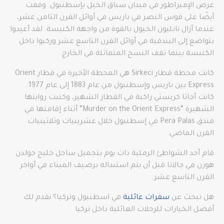
عرض الإمبراطور في ميدان سباق الخيل بإسطنبول. وقفت
أيضًا على قوس النصر في باريس في أوائل القرن الثامن عشر،
عندما أزال نابليون الخيول بالقوة من واجهة الكنيسة. لقد أعيدوا
بتواضع إلى البندقية في أوائل القرن التاسع عشر وركبوا داخل
الكنيسة بينما تقف النسخ المتماثلة في الخارج.
كانت محطة قطار Sirkeci هي المحطة الأخيرة في قطار Orient
Express بين باريس وإسطنبول من عام 1883 إلى عام 1977.
كانت أجاثا كريستي راكبة في القطار الشهير، وكتبت روايتها
الشهيرة “Murder on the Orient Express” أثناء إقامتها في
فندق Pera Palas في إسطنبول خلال عشرينيات وثلاثينيات
القرن الماضي.
قام أحد الشواطئ الرملية ذات يوم بتجميل ساحل خليج جولدن
هورن في جالاتا قبل أن يتم استبداله برصيف الميناء في أواخر
القرن التاسع عشر.
هل تبحث عن
سفرات عائلية
في اسطنبول وتركيا؟ نقدم لك
أفضل الخيارات للرحلات العائلية داخل تركيا