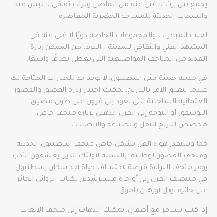
يجمع بين إرث لا غنى عنه من الماضي وتراث ثقافي لا لبس فيه
والسمات الحديثة للمساحة الحضرية المعاصرة.
لعبت المبادرات والمجموعات الخاصة دورًا لا غنى عنه في
المشهد الفني والثقافي للمدينة – اليوم، من الممكن زيارة
العديد من المتاحف المواضيعية التي تغطي نطاقًا واسعًا.
في مدينة حديثة مثل اسطنبول، لا يوجد حد للخيارات المتاحة لك
عندما يتعلق الأمر بالتاريخ. يمكنك اختيار زيارة القصور والقصور
العثمانية الساحلية التي تعود إلى قرون على طول مضيق
البوسفور أو التوجه إلى القرن الذهبي لزيارة متحف خاص
مخصص لتاريخ النقل والصناعة والاتصالات.
كما وسيقدر هواة الفن بشكل خاص متحف اسطنبول الحديثة
ومتحف القصور الوطنية. بالنسبة لأولئك الذين يعشقون الأدب.
يوفر متحف البراءة فرصة لاكتشاف حياة أحد سكان إسطنبول
في منتصف القرن إلى أواخره مسترشدين بكتاب الروائي الحائز
على جائزة نوبل أورهان باموق.
إذا كنت تسافر مع أطفال، يمكنك الذهاب إلى متحف الألعاب