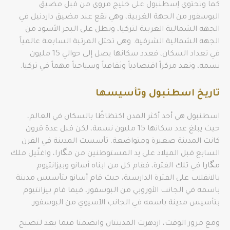
كما وتحتوي إسطنبول على خليج مروي من قبل مضيق
البوسفور من الجهة الغربية، وهي تقع عند مضيق داردنيل في
الجهة الشمالية الغربية لتركيا، وتطل على البحر الأسود من
الجهة الشمالية الشرقية. وهي تحتل المرتبة السابعة عالمياً
في تعداد السكان، فعدد سكانها يصل إلى حوالي 15 مليون
نسمة، وتعد مركزاً اقتصادياً وثقافياً وسياحياً مهماً في تركيا.
تاريخ اسطنبول وتأسيسها
اسطنبول هي أحد أكثر المدن اكتظاظًا بالسكان في العالم،
حيث يبلغ عدد سكانها 15 مليون نسمة، لكن قبل عدة قرون
كانت المدينة صغيرة ومتواضعة. تأسست المدينة في القرن
السابع قبل الميلاد على يد المستوطنين من مگارا، واغتُيل ملك
مگارا في تلك الفترة، فقام كل من ابناه أسانو وبيزانتيوم
بالانقلاب على الفترة الدارسية، حيث قام أسانو بتأسيس مدينة
باسمه في الجانب الأوروبي من البوسفور، فيما قام بيزانتيوم
بتأسيس مدينة باسمه في الجانب الآسيوي من البوسفور.
ومع مرور الوقت، ازدهرت المدينتان وانضمتا فيما بعد لتصبح