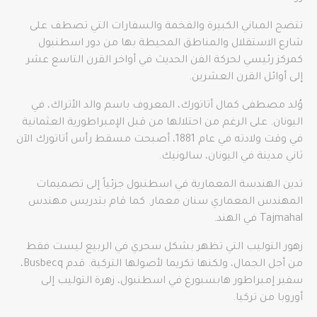
تتضح المباني الكبيرة والفخمة والسفارات التي تصطف على
شارع الاستقلال والمناطق المحيطة بها من دور اسطنبول
كمركز رئيسي لحركة الفن الحديث في أواخر القرن التاسع عشر
إلى أوائل القرن العشرين.
وُلد مصطفى كمال أتاتورك، المعروف باسم والد الأتراك، في
اليونان. على الرغم من احتلالها من قبل الإمبراطورية العثمانية
في وقت ولادته في عام 1881، أصبحت مسقط رأس أتاتورك الآن
ثاني مدينة في اليونان، سالونيك.
تدين الهندسة المعمارية في اسطنبول جزئياً إلى تصميمات
المهندس المعماري سنان معمار. كما قام بتدريس مهندس
Tajmahal في الهند.
زهور التوليب التي تظهر بشكل سحري في الربيع ليست فقط
من أجل الجمال، ولكنها تكريما لأصولها التركية. قدم Busbecq،
سفير إمبراطور هابسبورغ في اسطنبول، زهرة التوليب إلى
أوروبا من تركيا.