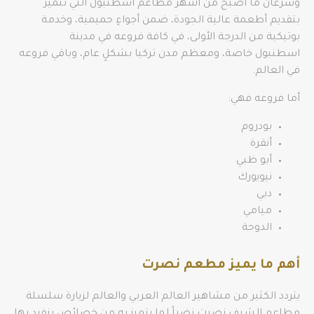
وسُرعان ما أصبح من أشهر مطاعم اسطنبول التي تتميّز
بتقديم أطعمة عالية الجودة، ضمن أجواءٍ حميمية، وخدمة
بوتيكية من الدرجة الأولى، في كافة فروعه في مدينة
اسطنبول خاصة، ومعظم مدن تركيا بشكلٍ عام، وباقي فروعه
في العالم.
أما فروعه فهي:
بودروم
أنقرة
أبو ظبي
نيويورك
دبي
ميامي
الدوحة
أهم ما يميز مطعم نصرت
يتردد الكثير من مشاهير العالم العربي والعالم لزيارة سلسلة
مطاعم الشيف نصرت نضراً لما يتميز به من خصائص ينفرد بها