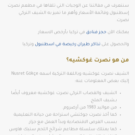
سنتعرف في مقالتنا عن الوجبات التي تلقاها في مطعم نصرت
إسطنبول وقائمة الأسعار وأهم ما تميز به الشيف التركي
نصرت.
يمكنك الآن
حجز فنادق
في تركيا بأرخص الاسعار
والحصول على
تذاكر طيران رخيصة في اسطنبول
وتركيا
من هو نصرت غوكشيه؟
الشيف نصرت غوكشيه وباللغة التركية اسمه Nusret Gökçe
إليك بعض المعلومات عنه:
الشيف والقصاب التركي نصرت غوكشيه معروف أيضًا
بـشيف الملح.
من مواليد 1983 من أرضروم.
كما أخذ نصرت جوكتشي استراحة من حياته التعليمية
بسبب الفرص الاقتصادية وبدأ العمل مع جزار.
كما يمتلك سلسلة مطاعم شرائح اللحم ستيك هاوس