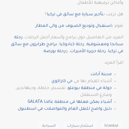
وأماكن ترفيهية للأطفال.
هل ترغب ب
تأجير سيارة مع سائق في تركيا
؟
نقوم ب
استقبال وتوديع الضيوف من والى المطار
.
المزيد من التفاصيل حول برامج وأسعار أجمل الرحلات،
رحلة
سبانجا ومعشوقية
،
رحلة كبادوكيا
،
برامج طرابزون مع سائق
في تركيا
،
رحلة جزيرة الأميرات
، و
رحلة بورصة
.
اقرأ المزيد:
مدينة أبانت
أشياء للقيام بها في
حي كاراكوي
جولة في منطقة بيوغلو
، تقسيم، جلطة، وجيهانجير،
وشارع الاستقلال
أشياء يمكن فعلها في منطقة غالاتا GALATA
دليل واضح للنقل العام والمواصلات في اسطنبول
Istanbul
استئجار سيارات
السياحة