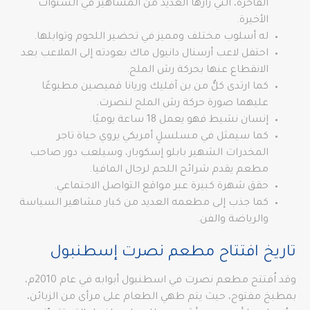
الفاخرة، التي زارها العديد من المشاهير في السنوات
الأخيرة.
له أسلوب مختلف ومميز في تحضير اللحوم وتوابلها.
احتفل لاعب أرسنال دانيول ماك بعودته إلى الملاعب بعد
الانقطاع عنها بحركة رش الملح.
كما ارتدى كلٌّ من بن آفليك وريانا قميصين مطبوعًا
عليهما صورة حركة رش الملح لنصرت.
إنسان نشيط فهو يعمل 18 ساعة يوميًا.
كما سيمثل في مسلسلٍ أمريكي يروي حياة تاجر
المخدرات الشهير بابلو إسكوبار، وسيلعب دور صاحب
مطعم يقدم شرائح اللحم لرجال المافيا.
حقق شهرة كبيرة عبر مواقع التواصل الاجتماعي.
كما جذب إلى مطعمه العديد من كبار مشاهير السياسة
والرياضة والفن.
تاريخ افتتاح مطعم نصرت إسطنبول
وقد اُفتتح مطعم نصرت في اسطنبول أبوابه في عام 2010م،
بمطبخ مفتوح، حيث يتم طهي الطعام على مرأى من الزبائن،