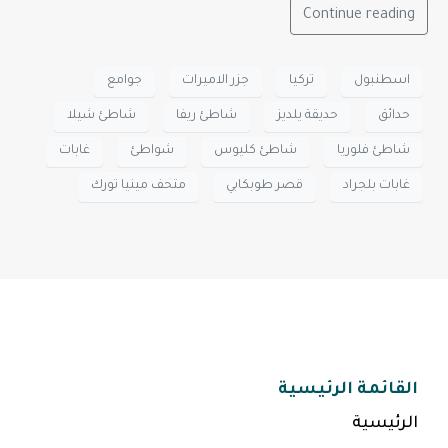
Continue reading
اسطنبول
تركيا
جزر الاميرات
جوامع
حدائق
حديقة يلديز
شاطئ ريفا
شاطئ شيلا
شاطئ فلوريا
شاطئ كليوس
شواطئ
غابات
غابات بلجراد
قصر طوبكابي
متحف مينيا تورك
القائمة الرئيسية
الرئيسية