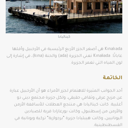
كيناليادا
Kınalıada هي أصغر الجزر الأربع الرئيسية في الأرخبيل وأقلها
غاباتًا. Kınaliada تعني الجزيرة (ada) والحنة (kına)، في إشارة إلى
لون المياه التي تغمر الجزيرة.
الخاتمة
أحد الجوانب المثيرة للاهتمام لجزر الأمراء هو أن الأرخبيل عبارة
عن مزيج عرقي وثقافي حقيقي، ولكل جزيرة مجتمع ديني ذو
أغلبية. كانت كيناليادا هي منتجع العطلات للأساقفة الأرمن
والأرمن من إسطنبول، وكانت بورغازادا قرية للصيادين
اليونانيين، وكانت هيبليادا جزيرة “برجوازية” تركية ويونانية في
القسطنطينية.