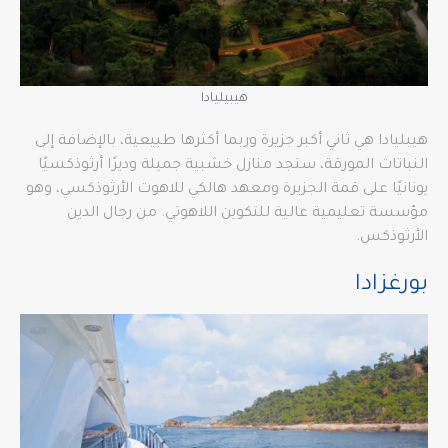
هيبيليادا
هيبليادا هي ثاني أكبر جزيرة وربما أكثرها طبيعية، بالإضافة إلى
النباتات المورقة، ستجد منازل خشبية جميلة وديرًا أرثوذكسيًا
يونانيًا على قمة الجزيرة ومعهد هالكي للاهوت الأرثوذكسي، وهو
مؤسسة تعليمية عالية للتكوين اللاهوتي. من رجال الدين
الأرثوذكس.
بورغزادا