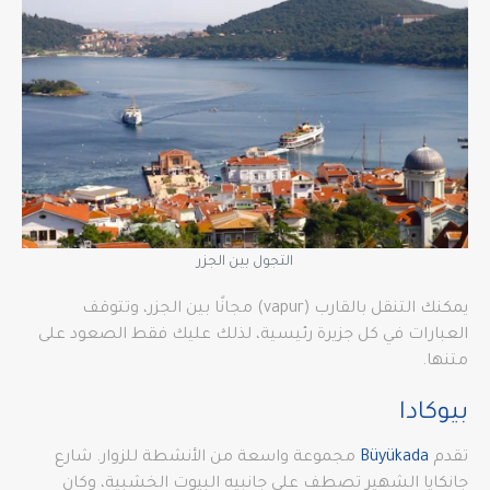
التجول بين الجزر
يمكنك التنقل بالقارب (vapur) مجانًا بين الجزر، وتتوقف
العبارات في كل جزيرة رئيسية، لذلك عليك فقط الصعود على
متنها.
بيوكادا
تقدم
Büyükada
مجموعة واسعة من الأنشطة للزوار. شارع
جانكايا الشهير تصطف على جانبيه البيوت الخشبية، وكان