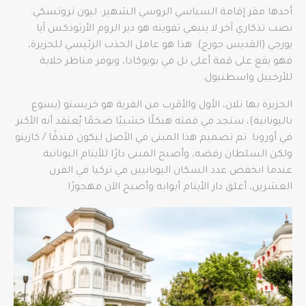
أحدها مقر إقامة السياسي الروسي الشهير: ليون تروتسكي.
نصب تذكاري آخر لا ينبغي تفويته هو دير الروم الأرثوذكس آيا
يورجي (القديس جورج). هذا هو عامل الجذب الرئيسي للجزيرة،
فهو يقع على قمة أعلى تل في بويوكادا، ويوفر مناظر خلابة
للأرخبيل واسطنبول.
الجزيرة بها تلان، الأول والأقرب من القرية هو خريستو (يسوع
باليونانية)، ستجد في قمته هيكلًا خشبيًا ضخمًا يُعتقد أنه الأكبر
في أوروبا. تم تصميم هذا المبنى في الأصل ليكون فندقًا / كازينو
ولكن السلطان رفضه، وأصبح المبنى دارًا للأيتام اليونانية.
عندما انخفض عدد السكان اليونانيين في تركيا في القرن
العشرين، أغلق دار الأيتام أبوابه وأصبح الآن مهجورًا.