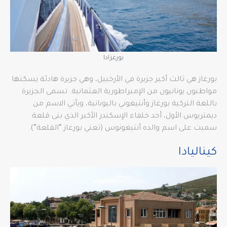
بورغزادا
بورغاز هي ثالث أكبر جزيرة في الأرخبيل، وهي جزيرة هادئة يسكنها
مواطنون يونانيون من الإمبراطورية العثمانية. تسمى الجزيرة
باللغة التركية بورغاز وأنتيغوني باليونانية، ويأتي الاسم من
ديمتريوس الأول، أحد خلفاء الإسكندر الأكبر الذي بنى قلعة
سميت على اسم والده أنتيغونوس (تعني بورغاز “القلعة”).
كيناليادا