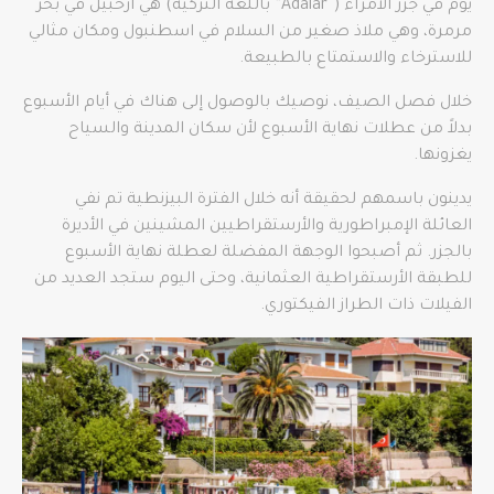
يوم في جزر الأمراء (“Adalar” باللغة التركية) هي أرخبيل في بحر
مرمرة، وهي ملاذ صغير من السلام في اسطنبول ومكان مثالي
للاسترخاء والاستمتاع بالطبيعة.
خلال فصل الصيف، نوصيك بالوصول إلى هناك في أيام الأسبوع
بدلاً من عطلات نهاية الأسبوع لأن سكان المدينة والسياح
يغزونها.
يدينون باسمهم لحقيقة أنه خلال الفترة البيزنطية تم نفي
العائلة الإمبراطورية والأرستقراطيين المشينين في الأديرة
بالجزر. ثم أصبحوا الوجهة المفضلة لعطلة نهاية الأسبوع
للطبقة الأرستقراطية العثمانية، وحتى اليوم ستجد العديد من
الفيلات ذات الطراز الفيكتوري.