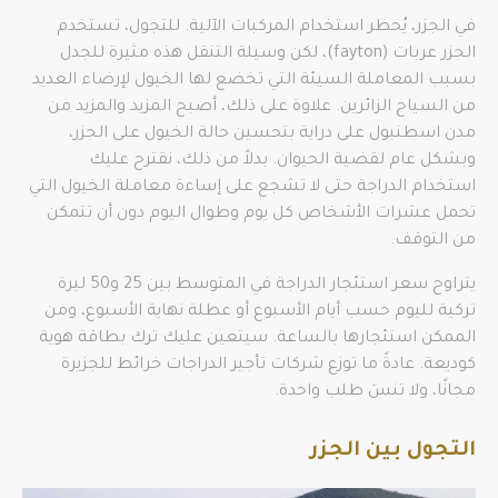
في الجزر، يُحظر استخدام المركبات الآلية. للتجول، تستخدم
الجزر عربات (fayton)، لكن وسيلة التنقل هذه مثيرة للجدل
بسبب المعاملة السيئة التي تخضع لها الخيول لإرضاء العديد
من السياح الزائرين. علاوة على ذلك، أصبح المزيد والمزيد من
مدن اسطنبول على دراية بتحسين حالة الخيول على الجزر،
وبشكل عام لقضية الحيوان. بدلاً من ذلك، نقترح عليك
استخدام الدراجة حتى لا تشجع على إساءة معاملة الخيول التي
تحمل عشرات الأشخاص كل يوم وطوال اليوم دون أن تتمكن
من التوقف.
يتراوح سعر استئجار الدراجة في المتوسط ​​بين 25 و50 ليرة
تركية لليوم حسب أيام الأسبوع أو عطلة نهاية الأسبوع، ومن
الممكن استئجارها بالساعة. سيتعين عليك ترك بطاقة هوية
كوديعة. عادةً ما توزع شركات تأجير الدراجات خرائط للجزيرة
مجانًا، ولا تنسَ طلب واحدة.
التجول بين الجزر