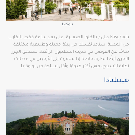
بيوكادا
Büyükada مليء بالكنوز الصغيرة، على بعد ساعة فقط بالقارب
من المدينة، ستجد نفسك في بيئة جميلة وطبيعية مختلفة
تمامًا عن الفوضى في مدينة اسطنبول الرائعة. تستحق الجزر
الأخرى أيضًا نظرة، خاصة إذا سافرت إلى الأرخبيل في عطلات
نهاية الأسبوع، فهي أكثر هدوءًا وأقل سياحة من بويوكادا.
هيبيليادا