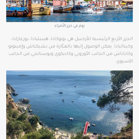
يوم في جزر الأمراء
الجزر الأربع الرئيسية للأرخبيل هي بويوكادا، هيبيليادا، بورغازادا،
وكيناليادا. يمكن الوصول إليها بالعبّارة من بشيكتاش وإمينونو
وكاباتاش من الجانب الأوروبي وكاديكوي وبوستانجي من الجانب
الآسيوي.