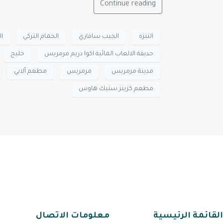
Continue reading
التنزه
الجيب سافاري
الحمام التركي
ا
حديقة الالعاب المائية اكوا دريم مرمريس
خليج
مدينة مرمريس
مرمريس
مطعم ألابي
مطعم كزينز ستيك هاوس
القائمة الرئيسية
معلومات الاتصال