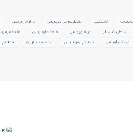
لسيلحة
المطاعم
المطاعم في مرمريس
بازار مارمريس
ت
شاطئ اتشملر
قرية تورونش
قلعة مارماريس
قلعة مرمري
مطعم أوييس
مطعم بونو بيتش
مطعم بيتزاريوم
مطعم دي