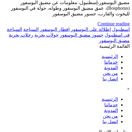
مضيق البوسفور-إسطنبول، معلومات عن مضيق البوسفور
(Bosphorus)، عمق مضيق البوسفور وطوله، جولة في البوسفور
لليخوت والقارب، جسور مضيق البوسفور
Continue reading
إسطنبول
إطلالة على البوسفور
إفطار البوسفور
السياحة
السياحة
في اسطنبول
جسور مضيق البوسفور
جولات بحرية
رحلات بحرية
مضيق البوسفور
القائمة الرئيسية
الرئيسية
خدماتنا
المدونة
من نحن
اتصل بنا
×
الرئيسية
خدماتنا
المدونة
من نحن
اتصل بنا
معلومات الاتصال