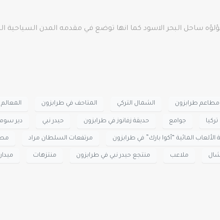
ؤلؤه ساحل البحر الاسود كما انها توضع في مقدمه المدن السياحية ال
طاعم طرابزون
الشمال التركي
المتاحف في طرابزون
المعالم 
تركيا
جوامع
حديقة زفانوز في طرابزون
حيدر نبي
دير سومي
 الألعاب المائية “أكوا بارك” في طرابزون
مرتفعات السلطان مراد
مطع
شال
ملاعب
منتجع حيدر نبي في طرابزون
منتزهات
ميدان