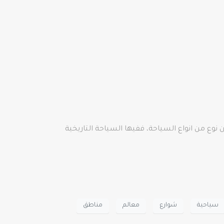
وع من انواع السياحة، ففيها السياحة التاريخية
سياحية
شوارع
معالم
مناطق