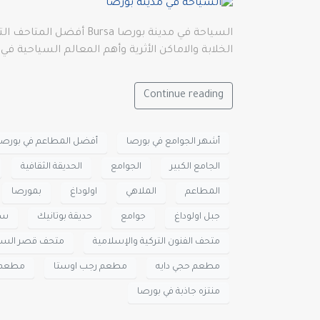
السياحة في مدينة بورص
الخلابة والاماكن الأثرية وأهم المعالم السياحية في
Continue reading
أشهر الجوامع في بورصا
أفضل المطاعم في بورصا
الجامع الكبير
الجوامع
الحديقة الثقافية
المطاعم
الملاهي
اولوداغ
بمورصا
جبل اولوداغ
جوامع
حديقة بوتانيك
سو
متحف الفنون التركية والإسلامية
متحف قصر الس
مطعم حجي دايه
مطعم رجب اوستا
مطعم 
منتزه جاذبة في بورصا