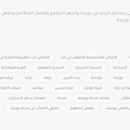
ا Bursa أفضل المتاحف التي تستحق الزيارة في بورصا وأشهر الجوامع وافضل المطاع
 بورصة.
الأماكن المخصصة للأطفال في صا
الأماكن ذات الطبيعة الخلابة في
السياحة
الشجرة التاريخية
الشجرة المعمرة
القرية العثمانية
بورصا
بورصة
بيت الحرير
ترفيه
تركيا
تريليا مود
كاي بارك
قرية جولياز
قرية ميسي
متاحف
متحف أتاتورك
لطان
متحف مدينة بورصة
مدينة
مضمار سباق السيارات
كفتجي يوسف
معمل الحلقوم
ملاهي الالعاب في مدينة بورصا