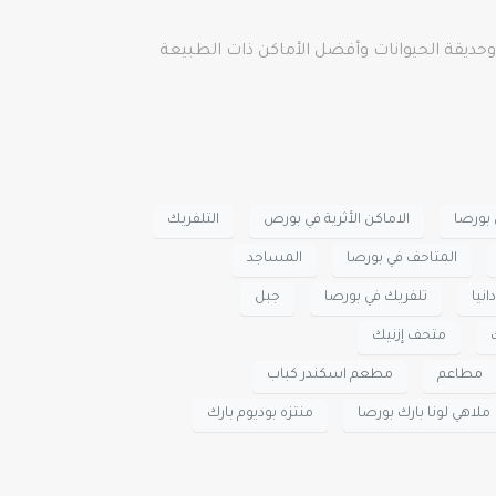
م وملاهي وحديقة الحيوانات وأفضل الأماكن ذات الطبيعة
 بورصا
الاماكن الأثرية في بورص
التلفريك
المتاحف في بورصا
المساجد
انيا
تلفريك في بورصا
جبل
متحف إزنيك
مطاعم
مطعم اسكندر كباب
ملاهي لونا بارك بورصا
منتزه بوديوم بارك