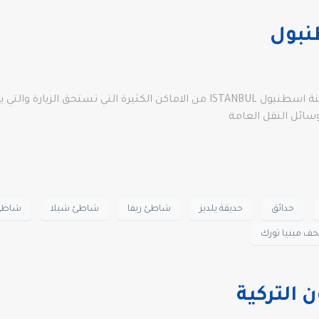
طنبول
اكثر الاماكن زيارة في اسطنبول , يوجد الكثير في مدينة اسطنبول ISTANBUL من الا
سائل النقل العامة
حدائق
حديقة يلديز
شاطئ ريفا
شاطئ شيلا
شاطئ 
ف مينيا تورك
 التركية