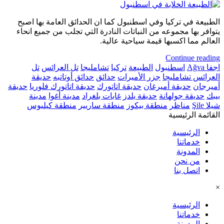
الطبيعة في تركيا وفي اسطنبول كما ان الحدائق العامة بها اصبح
يتوافر بها مجموعه من النباتات النادرة التي تجلب من جميع انحاء
العالم مما اكسبها قيمة سياحية عالية.
Continue reading
اجفا Ağva
اسطنبول
الطبيعة
تركيا
تشامليجا
تل العرائس
تل
العرائس تشامليجا
جزر الأميرات
حدائق
حدائق أوتاتبه
حديقة
أميرجان
حديقة أميرغان
حديقة اتاتورك
حديقة اتاتورك فلوريا
حديقة
بيبك
حديقة جولهانة
حديقة يلدز
غابات بلغراد
مدينة أغوا
مدينة
شيلا Şile
مناظر
منطقة بيكوز
منطقة ساريير
منطقة كيليوس
القائمة الرئيسية
الرئيسية
خدماتنا
المدونة
من نحن
اتصل بنا
×
الرئيسية
خدماتنا
المدونة