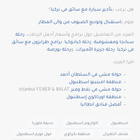
هل ترغب ب
تأجير سيارة مع سائق في تركيا
؟
نقوم ب
استقبال وتوديع الضيوف من والى المطار
.
المزيد من التفاصيل حول برامج وأسعار أجمل الرحلات،
رحلة
سبانجا ومعشوقية
،
رحلة كبادوكيا
،
برامج طرابزون مع سائق
في تركيا
،
رحلة جزيرة الأميرات
، و
رحلة بورصة
.
اقرا المزيد:
جولة مشي في السلطان أحمد
منطقة امينينو اسطنبول
جولة مشي في بلاط وفنر
Istanbul FENER & BALAT
منطقة اورتاكوي إسطنبول
أفضل فنادق انطاليا
اسطنبول
اكواريوم اسطنبول
حديقة فلوريا
متحف الطيران
منطقة بكركوي
مول فورم اسطنبول