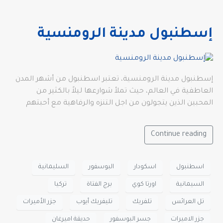
إسطنبول مدينة الرومنسية
إسطنبول مدينة الرومنسية، تعتبر اسطنبول من أشهر المدن
العاطفية في العالم، حيث تملأ شوارعها ليلاً بالكثير من
المحبين الذين يتجولون من اجل التنزه والرفاهية مع أحبتهم
Continue reading
اسطنبول
اسكودار
البوسفور
السليمانية
السيمانية
اورتا كوي
برج الفتاة
تركيا
تل العرائس
تلفريك
تليفريك أيوب
جزر الأميرات
جزر الاميرات
جسر البوسفور
حديقة اميرغان