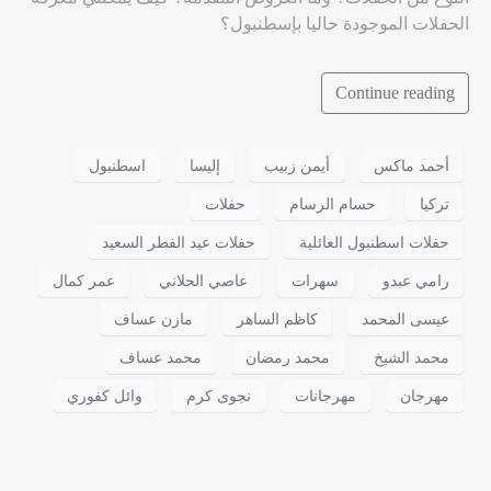
الحفلات الموجودة حاليا بإسطنبول؟
Continue reading
أحمد ماكس
أيمن زبيب
إليسا
اسطنبول
تركيا
حسام الرسام
حفلات
حفلات اسطنبول العائلية
حفلات عيد الفطر السعيد
رامي عبدو
سهرات
عاصي الحلاني
عمر كمال
عيسى المحمد
كاظم الساهر
مازن عساف
محمد الشيخ
محمد رمضان
محمد عساف
مهرجان
مهرجانات
نجوى كرم
وائل كفوري