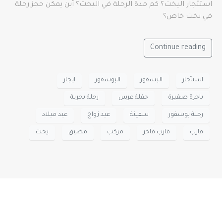
استئجار اليخت؟ كم مدة الرحلة في اليخت؟ أين يمكن حجز رحلة
في يخت خاص؟
Continue reading
استأجار
البسفور
البوسفور
ايجار
باخرة صغيرة
حفلة عرس
رحلة بحرية
رحلة بوسفور
سفينة
عيد زواج
عيد ميلاد
قارب
قارب فاخر
مركب
مضيق
يخت