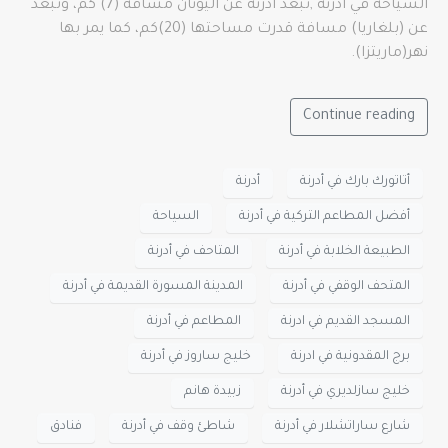
السياحة في أدرنة ,تبعد أدرنة عن اليونان مسافة (7) كم، وتبعد
عن (بلغاريا) مسافة قدرت مساحتها (20)كم، كما يمر بها
نهر(ماريتزا).
Continue reading
أتاتورك بارك في أدرنة
أدرنة
أفضل المطاعم التركية في أدرنة
السياحة
الطبيعة الخلابة في أدرنة
المتاحف في أدرنة
المتحف الوقفي في أدرنة
المدينة المسورة القديمة في أدرنة
المسجد القديم في ادرنة
المطاعم في أدرنة
برج المقدونية في ادرنة
خليج ساروز في أدرنة
خليج سازلديري في أدرنة
زبيدة هانم
شارع ساراتشلار في أدرنة
شاطئ وقف في أدرنة
فنادق