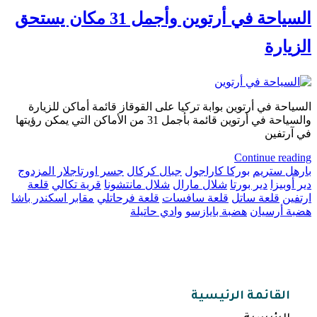
السياحة في أرتوين وأجمل 31 مكان يستحق
الزيارة
السياحة في أرتوين بوابة تركيا على القوقاز قائمة أماكن للزيارة
والسياحة في أرتوين قائمة بأجمل 31 من الأماكن التي يمكن رؤيتها
في آرتفين
Continue reading
بارهل ستريم
بوركا كاراجول
جبال كركال
جسر اورتاجلار المزدوج
دير أوبيزا
دير بورتا
شلال مارال
شلال مانتشونا
قرية تكالي
قلعة
ارتفين
قلعة ساتل
قلعة سافسات
قلعة فرحاتلي
مقابر اسكندر باشا
هضبة أرسيان
هضبة بايازسو
وادي حاتيلة
القائمة الرئيسية