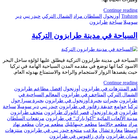
Continue reading
Trabzon
أوزنجول
السلطان مراد
الشمال التركي
حيدر نبي
دير
سوميلا
سياحة
طرابزون
السياحة في مدينة طرابزون التركية
السياحة في مدينة طرابزون التركية فيطلق عليها لؤلؤه ساحل البحر
الاسود كما انها توضع في مقدمه المدن السياحية الهامة في تركيا
حيث يقصدها الزوار لاستجمام والراحة والاستمتاع بهدوئه العام.
Continue reading
أهم المنتزهات في طرابزون
أوزنجول
افضل مطاعم طرابزون
الشمال التركي
المتاحف في طرابزون
المعالم السياحية في
طرابزون
بحيرات
بحيرة أوزنجول في طرابزون
بحيرة سيرا جول
تركيا
جوامع
حديقة زفانوز في طرابزون
حيدر نبي
دير سوميلا
سياحة
طرابزون
قرية اوزنجول
قصر اتاتورك طرابزون
متحف طرابزون
مدينة الألعاب المائية “أكوا بارك” في طرابزون
مرتفعات السلطان
مراد
مطعم جالانيما
مطعم جيبهانليك
مطعم مرجان
مطعم نهاد
اوسطا
مغارة تشال
ملاعب
منتجع حيدر نبي في طرابزون
منتزهات
ميدان طرابزون
وادي زاقنوس في طرابزون