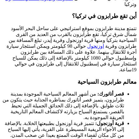
وتركيا
أين تقع طرابزون في تركيا؟
تتمتع مدينة طرابزون بموقع استراتيجي على ساحل البحر الأسود
شمال شرق تركيا، تقع طرابزون بالقرب من العديد من القرى
السياحية بتركيا ومنها قرية اوزنجول وقرية إيدر، تبلغ المسافة بين
طرابزون وقرية
اوزنجول
حوالي 98 كيلومتر ويمكن استئجار سيارة
أجرة للانتقال بينهما. علاوة على ذلك المسافة بين طرابزون
وإسطنبول حوالي 1080 كيلومتر بالإضافة إلى ذلك يمكن للسياح
استئجار سيارة في إسطنبول للانتقال إلى طرابزون في حوالي
19ساعة.
معالم طرابزون السياحية
قصر أتاتورك:
من أشهر المعالم السياحية الموجودة بمدينة
طرابزون، يتميز قصر أتاتورك بمناظره الجذابة حيث يتكون من
ثلاث طوابق. بالإضافة إلى ذلك الحدائق الجميلة التي تحيط
بالقصر، يستمتع السياح بزيارته لاكتشاف المعالم التاريخية
العريقة الموجودة به.
قرية أوزنجول:
تتميز قرية أوزنجول بطبيعتها الخلابة. بالإضافة
إلى الأجواء الريفية المسيطرة على القرية، يأتي إليها السياح
من كل مكان لقضاء الوقت الممتع بعيدا عن صخب المدن.