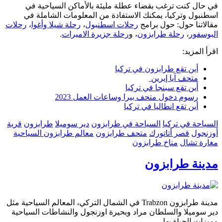
في حال كنت ترغب بقضاء عطلة مليئة بالأماكن السياحية في
اسطنبول وتركيا، يمكنك الاستفادة من المعلومات الشاملة في
مقالاتنا حول: حول برامج
رحلات اسطنبول
،
رحلة شيلا وأغوا
،
رحلات
البوسفور
،
رحلة طرابزون
، و
رحلة جزيرة الاميرات
.
اقرأ المزيد:
أين تقع طرابزون في تركيا
متحف آيا إيرين
أين تقع سبنجا في تركيا
رسوم دخول متحف بيرا وساعات العمل 2023
أين تقع انطاليا في تركيا
السياحة في تركيا
السياحة في طرابزون
دير سوميلا
طرابزون
قرية
أوزنجول
قصر أتاتورك
متحف طرابزون
معالم طرابزون السياحية
مغارة تشال
مناخ طرابزون
مدينة طرابزون
مدينة طرابزون Trabzon في الشمال التركي، المعالم السياحية مثل
دير سوميلا والسلطان مراد وبحيرة اوزنجول والنشاطات السياحية
وميزات الحياة بها.