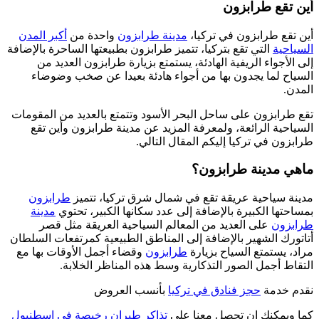
أين تقع طرابزون
أين تقع طرابزون في تركيا،
مدينة طرابزون
واحدة من
أكبر المدن
السياحية
التي تقع بتركيا، تتميز طرابزون بطبيعتها الساحرة بالإضافة
إلى الأجواء الريفية الهادئة، يستمتع بزيارة طرابزون العديد من
السياح لما يجدون بها من أجواء هادئة بعيدا عن صخب وضوضاء
المدن.
تقع طرابزون على ساحل البحر الأسود وتتمتع بالعديد من المقومات
السياحية الرائعة، ولمعرفة المزيد عن مدينة طرابزون وأين تقع
طرابزون في تركيا إليكم المقال التالي.
ماهي مدينة طرابزون؟
مدينة سياحية عريقة تقع في شمال شرق تركيا، تتميز
طرابزون
بمساحتها الكبيرة بالإضافة إلى عدد سكانها الكبير، تحتوي
مدينة
طرابزون
على العديد من المعالم السياحية العريقة مثل قصر
أتاتورك الشهير بالإضافة إلى المناطق الطبيعية كمرتفعات السلطان
مراد، يستمتع السياح بزيارة
طرابزون
وقضاء أجمل الأوقات بها مع
التقاط أجمل الصور التذكارية وسط هذه المناظر الخلابة.
نقدم خدمة
حجز فنادق في تركيا
بأنسب العروض
كما ويمكنك ان تحصل معنا على
تذاكر طيران رخيصة في اسطنبول