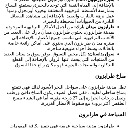
بالإضافة إلى المياه النقية التي توجد بالبحيرة، يستمتع السياح
بممارسة الأنشطة الترفيهية المختلفة ببحيرة أوزنجول ومنها
عمل نزهة بالقارب والصيد. بالإضافة إلى مشاهدة الفصائل
النادرة من الحيوانات المحيطة بالبحيرة.
طرابزون ميدان بارك:
من أجمل الأماكن الترفيهية الموجودة
بمدينة طرابزون، يحتوي طرابزون ميدان بارك على العديد من
الألعاب الترفيهية التي تناسب جميع الأعمار. بالإضافة إلى
منتزه ميدان طرابزون الذي يحتوي على أماكن رائعة خاصة
بالعائلات وسط أجواء طبيعية ساحرة.
سوق بداستان:
لكل محبي التسوق، يوفر سوق بداستان العديد
من المنتجات التي يبحث عنها الزوار. بالإضافة إلى القطع
التذكارية والمنتجات اليدوية فهو مكان رائع حقا للتسوق.
مناخ طرابزون
تطل مدينة طرابزون على سواحل البحر الأسود لذلك فهي تتمتع
بمناخ ساحلي لطيف، ففي فصل الصيف يكون المناخ دافئ ورطب
وتصل درجات الحرارة إلى 27 درجة مئوية، أما في الشتاء يصبح
الطقس أكثر برودة مع سقوط الأمطار الغزيرة.
السياحة في طرابزون
طرابزون مدينة سياحية عريقة فهي تتميز بكافة المقومات