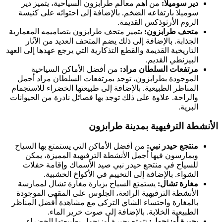
دير سوميلا:
من أهم معالم طرابزون السياحية، يتميز دير
سوميلا بارتفاعه الضخم. بالإضافة إلى احتوائه على كنيسة
الروم الأرثوذكس القديمة.
متحف طرابزون:
يتميز متحف طرابزون بتصاميمه المعمارية
الجذابة. بالإضافة إلى ذلك يضم المتحف العديد من الآثار
التاريخية القديمة والقطع التذكارية التي يرجع عهدها إلى العهد
البيزنطي القديم.
مرتفعات السلطان مراد:
من أفضل الأماكن السياحية
الموجودة بطرابزون، توجد بمرتفعات السلطان مراد أجمل
المناظر الطبيعية. بالإضافة إلى طبيعتها الخضراء للاستجمام
والراحة. علاوة على ذلك توجد بها فصائل نادرة من الحيوانات
البرية.
الأنشطة الترفيهية بمدينة طرابزون
منتجع حيدر نبي:
من أفضل الأماكن التي يستمتع بها السياح
ويمارسون فيها أجمل الأنشطة الترفيهية المميزة، يمكن
للسياح في منتجع حيدر نبي صيد الأسماك وإقامة حفلات
الشواء. بالإضافة إلى التخييم في الأكواخ الخشبية.
مغارة تشال:
يستمتع السياح بزيارة مغارة تشال لممارسة
الأنشطة الترفيهية الرائعة، الجلوس على المقهى الموجودة
بالمغارة واحتساء الشاي التركي مع مشاهدة أفضل المناظر
الطبيعية الخلابة. بالإضافة إلى صوت خرير الماء.
بحيرة أوزنجول:
تتمتع بحيرة أوزنجول بطبيعتها الخضراء.