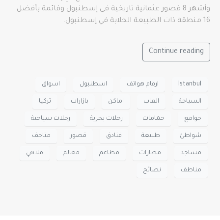
وأشهر 8 قصور عثمانية تاريخية في إسطنبول وقائمة بأفضل
16 منطقة ذات الطبيعة الخلابة في إسطنبول.
Continue reading
Istanbul
ارقام هواتف
اسطنبول
اسواق
السياحة
العاب
اماكن
بازارات
تركيا
جوامع
حمامات
رحلات بحرية
رحلات سياحية
شواطئ
طبيعة
فنادق
قصور
متاحف
مساجد
مطارات
مطاعم
معالم
ملاهي
مناطف
نصائح