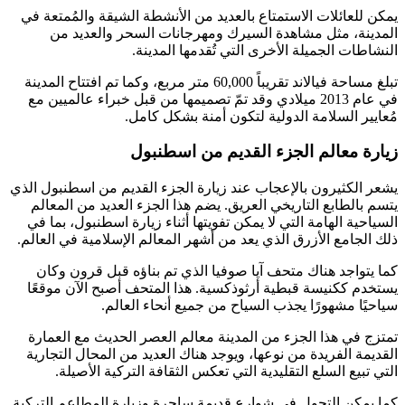
يمكن للعائلات الاستمتاع بالعديد من الأنشطة الشيقة والمُمتعة في
المدينة، مثل مشاهدة السيرك ومهرجانات السحر والعديد من
النشاطات الجميلة الأخرى التي تُقدمها المدينة.
تبلغ مساحة فيالاند تقريباً 60,000 متر مربع، وكما تم افتتاح المدينة
في عام 2013 ميلادي وقد تمّ تصميمها من قبل خبراء عالميين مع
مُعايير السلامة الدولية لتكون أمنة بشكل كامل.
زيارة معالم الجزء القديم من اسطنبول
يشعر الكثيرون بالإعجاب عند زيارة الجزء القديم من اسطنبول الذي
يتسم بالطابع التاريخي العريق. يضم هذا الجزء العديد من المعالم
السياحية الهامة التي لا يمكن تفويتها أثناء زيارة اسطنبول، بما في
ذلك الجامع الأزرق الذي يعد من أشهر المعالم الإسلامية في العالم.
كما يتواجد هناك متحف آيا صوفيا الذي تم بناؤه قبل قرون وكان
يستخدم ككنيسة قبطية أرثوذكسية. هذا المتحف أصبح الآن موقعًا
سياحيًا مشهورًا يجذب السياح من جميع أنحاء العالم.
تمتزج في هذا الجزء من المدينة معالم العصر الحديث مع العمارة
القديمة الفريدة من نوعها، ويوجد هناك العديد من المحال التجارية
التي تبيع السلع التقليدية التي تعكس الثقافة التركية الأصيلة.
كما يمكن التجول في شوارع قديمة ساحرة وزيارة المطاعم التركية