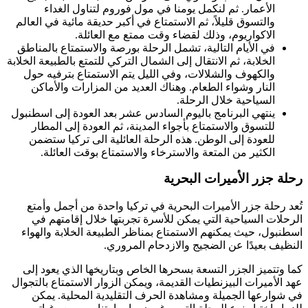
الأعمار. ثم لنكمل يومنا في مول فوروم لتناول الغداء
والتسوق قليلاً، ثم الاستمتاع في أكبر حديقة مائية في العالم
الاكواريوم، وذلك لقضاء وقت ممتع مع العائلة.
في الأيام التالية، تشمل الرحلة بورصة والاستمتاع بالمناطق
الخلابة، ثم الانتقال إلى الشمال التركي للتمتع بالطبيعة الخلابة
والكهوف والشلالات، وفي الليل يتم الاستمتاع بترفيه حول
النار وشواء الطعام. وهناك العديد من المزارات والأماكن
السياحية خلال الرحلة.
ينتهي البرنامج باليوم السادس عشر بعد العودة إلى اسطنبول
للتسوق والاستمتاع بأجواء المدينة، ثم العودة إلى المطار
للعودة إلى الوطن. هذه الرحلة العائلية الى تركيا ستضمن
الكثير من المتعة والاسترخاء والاستمتاع بوقت العائلة.
رحلة جزر الأميرات البحرية
تُعد رحلة جزر الأميرات البحرية في تركيا واحدة من أجمل وأمتع
الرحلات السياحية التي يمكن للأسرة تجربتها خلال إقامتهم في
اسطنبول، حيث يمكنهم الاستمتاع بمناظر الطبيعة الخلابة والهواء
النظيف بعيدًا عن الضجيج والازدحام المروري.
كما وتتميز الجزر التسعة بسحرها الخاص وبتاريخها الذي يعود إلى
عهد الأميرات البيزنطيات القديمة، ويمكن الزوار الاستمتاع بالتجوال
في شوارعها الجميلة ومشاهدة الحرف التقليدية المحلية. يمكن