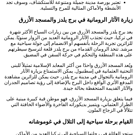
تعتبر بورصة مدينة جميلة ومتنوعة للاستكشاف، وسوف تجد
الأنشطة والأماكن المثالية للمرح والتسلية.
زيارة الآثار الرومانية في برج يلدز والمسجد الأزرق
يعد برج يلدز والمسجد الأزرق من بين زيارات السياح الأكثر شهرة
في تركيا، حيث تجتذب الآثار الرومانية العديد من الزوار سنويًا. يمكن
للزائرين تجربة الرحلة بأنفسهم أو الانضمام إلى جولة سياحية مع
مرشد. تتخذ الرومان القدماء من برج يلدز قلعة لترسيخ سيطرتهم
على هذه المنطقة والتحكم في حركة السفن في المضيق.
ويُعد المسجد الأزرق واحدًا من أكثر المعابد الإسلامية تمثيلاً للبنى
التحتية العثمانية في إسطنبول. يمكن الاستمتاع بزيارة الآثار
الرومانية بالتجوال في مدينة برج يلدز، حيث يمكن للزائرين مشاهدة
المدفع الأثري الواقع داخل البرج بالإضافة إلى رؤية تصاميم الجدران
والآثار القديمة المتحفظة بحالة جيدة.
فيما يتعلق بزيارة المسجد الأزرق، فهو موطن قبة كبيرة مبنية على
الطراز العثماني، ويتميز بديكوراته الفاخرة والأضواء الخافتة التي
تتلألأ في الزجاج الملون.
القيام برحلة سياحية إلى التلال في غوموشانه
ستجد العائلة في رحلتها السياحية إلى تركيا العديد من الأماكن