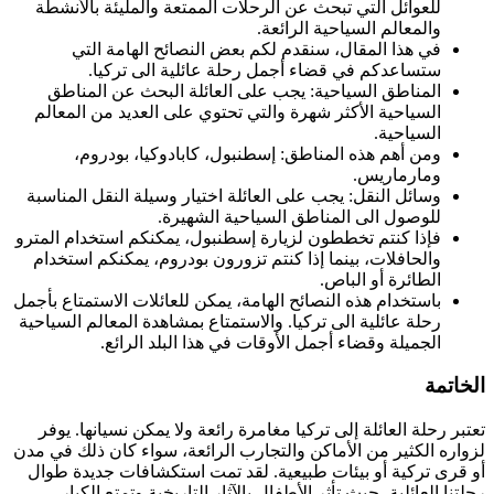
للعوائل التي تبحث عن الرحلات الممتعة والمليئة بالأنشطة
والمعالم السياحية الرائعة.
في هذا المقال، سنقدم لكم بعض النصائح الهامة التي
ستساعدكم في قضاء أجمل رحلة عائلية الى تركيا.
المناطق السياحية: يجب على العائلة البحث عن المناطق
السياحية الأكثر شهرة والتي تحتوي على العديد من المعالم
السياحية.
ومن أهم هذه المناطق: إسطنبول، كابادوكيا، بودروم،
ومارماريس.
وسائل النقل: يجب على العائلة اختيار وسيلة النقل المناسبة
للوصول الى المناطق السياحية الشهيرة.
فإذا كنتم تخططون لزيارة إسطنبول، يمكنكم استخدام المترو
والحافلات، بينما إذا كنتم تزورون بودروم، يمكنكم استخدام
الطائرة أو الباص.
باستخدام هذه النصائح الهامة، يمكن للعائلات الاستمتاع بأجمل
رحلة عائلية الى تركيا. والاستمتاع بمشاهدة المعالم السياحية
الجميلة وقضاء أجمل الأوقات في هذا البلد الرائع.
الخاتمة
تعتبر رحلة العائلة إلى تركيا مغامرة رائعة ولا يمكن نسيانها. يوفر
لزواره الكثير من الأماكن والتجارب الرائعة، سواء كان ذلك في مدن
أو قرى تركية أو بيئات طبيعية. لقد تمت استكشافات جديدة طوال
رحلتنا العائلية، حيث تأثر الأطفال بالآثار التاريخية وتمتع الكبار