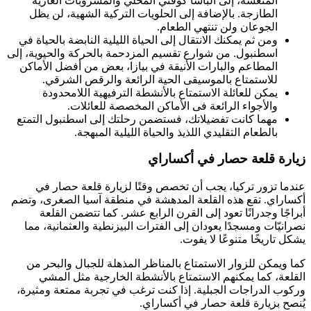
المنعشة، إلى الباشا كوفتي المحلي والمشروبات الغازية
الطازجة. بالإضافة إلى الحلويات التركية الشهية، لن يظل
الجوعان ولن تنتهي الطعام.
ومن ثم يمكنك الانتقال إلى الحياة الليلية النابضة بالحياة في
اسطنبول. من شوارع تقسيم المزدحمة بالحركة والحيوية، إلى
المطاعم والبارات الأنيقة في بيازا، بعض من أفضل الأماكن
للاستمتاع بالموسيقى الحية الرائعة والرقص الشرقي.
يمكن للعائلة الاستمتاع بالأنشطة الترفيهية اللامحدودة
والأجواء الرائعة فى الأماكن المخصصة للعائلات.
مهما كانت تفضيلاتك، فستضمن رحلتك إلى اسطنبول التمتع
بالطعام التقليدي اللذيذ والحياة الليلية المبهجة.
زيارة قلعة حصار في أكساراي
عندما تزور تركيا، يجب أن تخصص وقتًا لزيارة قلعة حصار في
أكساراي. تقع هذه القلعة المدهشة في منطقة آسيا الصغرى، وتضم
أبراجًا وجدرانًا تعود إلى القرن الرابع عشر. كما تتضمن القلعة
نصرانيّات ومسجدًا يعودان إلى الفترات البيزنطية والعثمانية، مما
يشكل تاريخًا متنوعًا لا يفوت.
كما ويمكن للزوار الاستمتاع بالمناظر المذهلة للجبال والبحر من
القلعة، كما يمكنهم الاستمتاع بالأنشطة الخارجية مثل المشي
وركوب الدراجات الجبلية. إذا كنت ترغب في تجربة ممتعة ومثيرة،
يُنصح بزيارة قلعة حصار في أكساراي.