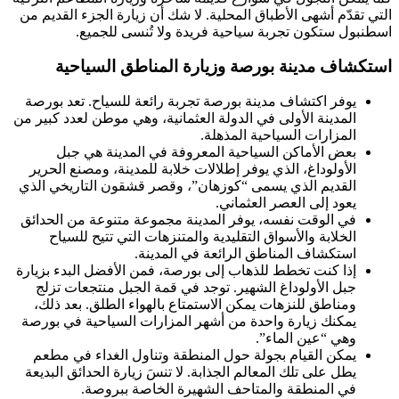
التي تقدّم أشهى الأطباق المحلية. لا شك أن زيارة الجزء القديم من
اسطنبول ستكون تجربة سياحية فريدة ولا تُنسى للجميع.
استكشاف مدينة بورصة وزيارة المناطق السياحية
يوفر اكتشاف مدينة بورصة تجربة رائعة للسياح. تعد بورصة
المدينة الأولى في الدولة العثمانية، وهي موطن لعدد كبير من
المزارات السياحية المذهلة.
بعض الأماكن السياحية المعروفة في المدينة هي جبل
الأولوداغ، الذي يوفر إطلالات خلابة للمدينة، ومصنع الحرير
القديم الذي يسمى “كوزهان”، وقصر قشقون التاريخي الذي
يعود إلى العصر العثماني.
في الوقت نفسه، يوفر المدينة مجموعة متنوعة من الحدائق
الخلابة والأسواق التقليدية والمتنزهات التي تتيح للسياح
استكشاف المناطق الرائعة في المدينة.
إذا كنت تخطط للذهاب إلى بورصة، فمن الأفضل البدء بزيارة
جبل الأولوداغ الشهير. توجد في قمة الجبل منتجعات تزلج
ومناطق للنزهات يمكن الاستمتاع بالهواء الطلق. بعد ذلك،
يمكنك زيارة واحدة من أشهر المزارات السياحية في بورصة
وهي “عين الماء”.
يمكن القيام بجولة حول المنطقة وتناول الغداء في مطعم
يطل على تلك المعالم الجذابة. لا تنسَ زيارة الحدائق البديعة
في المنطقة والمتاحف الشهيرة الخاصة ببروصة.