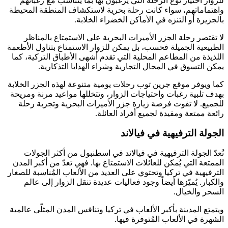
للزوار اختيار نوع الرحلة التي يرغبون بها بما يتناسب مع رغباتهم
واهتماماتهم، سواء كانت رحلة بحرية لاستكشاف المنطقة المحيطة
بالجزيرة أو التنزه في الأماكن الخضراء الخلابة.
لا تقتصر رحلة الجزر الأميرات البحرية على الاستمتاع بالمناظر
الطبيعية الجميلة فحسب، بل يمكن للزوار الاستمتاع بتناول الأطعمة
اللذيذة من المطاعم المحلية التي تقدم أشهى الأطباق التركية، كما
يمكن التسوق في المحال التجارية وشراء الهدايا التذكارية.
كما ويوفر موقع جرين توب رحلات يومية متنوعة لهذه الجزر الخلابة
بهدف تلبية رغبات واحتياجات الزوار، وتتخللها مواعيد مرنة ومريحة
للجميع. لا تفوت فرصة زيارة جزر الأميرات البحرية وتجربة رحلة
رائعة ممتعة ومفيدة لجميع أفراد العائلة.
الجولة الترفيهية في فيالاند
تُعدّ الجولة الترفيهية في فيالاند في اسطنبول من أكثر الجولات
الممتعة التي يُمكن للعائلات الاستمتاع بها. فهي تعدّ من أكبر المدن
الترفيهية في تركيا وتحتوي على العديد من الألعاب المُناسبة للصغار
والكبار. يُميّزها أيضاً وجود فعاليات عديدة تنقل الزوار إلى عالم
السحر والخيال.
ويتمتع المدينة بأكبر الألعاب في تركيا وتنافس المدن المثلّى عالمية
الشهرة في الألعاب المُتوفرة فيها.