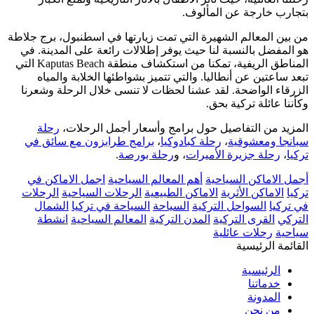
بتجارب خارجة عن المألوف.
من بين المعالم الشهيرة التي تمت زيارتها في اسطنبول، برج جلاطة
هو المفضل بالنسبة لنا حيث يوفر إطلالات رائعة على المدينة. في
المناطق الريفية، تمكنا من استكشاف منطقة Kaputas Beach التي
تبعد ساعتين عن أنطاليا. والتي تتميز بشواطئها الخلابة والمياه
الزرقاء الواضحة. لقد عشنا لحظات لا تنسى خلال الرحلة وشعرنا
وكأننا عائلة تركية بحق.
المزيد من التفاصيل حول برامج وأسعار أجمل الرحلات،
رحلة
سبانجا ومعشوقية
،
رحلة كبادوكيا
،
برامج طرابزون مع سائق في
تركيا
،
رحلة جزيرة الأميرات
، و
رحلة بورصة
.
أجمل الاماكن السياحية
أهم المعالم السياحية
اجمل الاماكن في
تركيا
الاماكن الأثرية
الاماكن الطبيعية
الرحلات السياحية
الرحلات
في تركيا
السواحل التركية
السياحة
السياحة في تركيا
الشمال
التركي
القرى التركية
المدن التركية
المعالم السياحية
انشطة
سياحية
رحلات عائلية
القائمة الرئيسية
الرئيسية
خدماتنا
المدونة
من نحن