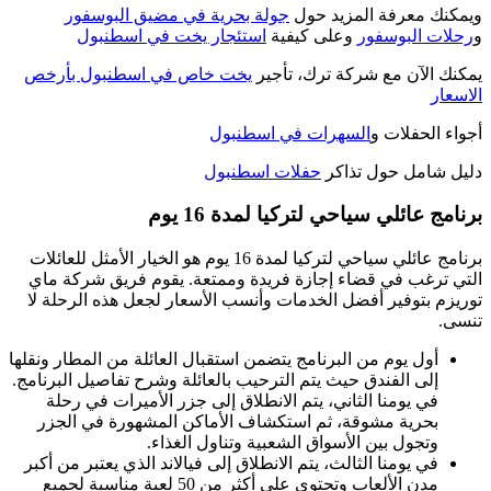
ويمكنك معرفة المزيد حول
جولة بحرية في مضيق البوسفور
و
رحلات البوسفور
وعلى كيفية
استئجار يخت في اسطنبول
يمكنك الآن مع شركة ترك، تأجير
يخت خاص في اسطنبول بأرخص
الاسعار
أجواء الحفلات و
السهرات في اسطنبول
دليل شامل حول تذاكر
حفلات اسطنبول
برنامج عائلي سياحي لتركيا لمدة 16 يوم
برنامج عائلي سياحي لتركيا لمدة 16 يوم هو الخيار الأمثل للعائلات
التي ترغب في قضاء إجازة فريدة وممتعة. يقوم فريق شركة ماي
توريزم بتوفير أفضل الخدمات وأنسب الأسعار لجعل هذه الرحلة لا
تنسى.
أول يوم من البرنامج يتضمن استقبال العائلة من المطار ونقلها
إلى الفندق حيث يتم الترحيب بالعائلة وشرح تفاصيل البرنامج.
في يومنا الثاني، يتم الانطلاق إلى جزر الأميرات في رحلة
بحرية مشوقة، ثم استكشاف الأماكن المشهورة في الجزر
وتجول بين الأسواق الشعبية وتناول الغذاء.
في يومنا الثالث، يتم الانطلاق إلى فيالاند الذي يعتبر من أكبر
مدن الألعاب وتحتوي على أكثر من 50 لعبة مناسبة لجميع