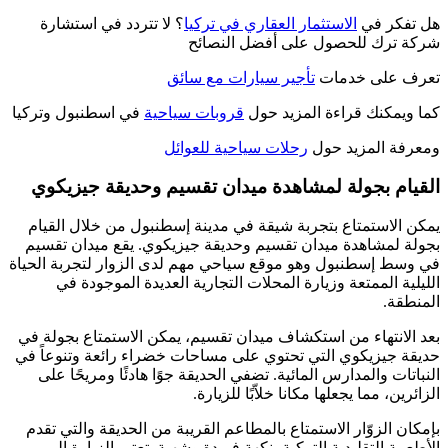
هل تفكر في
الاستثمار العقاري في تركيا
؟ لا تتردد في استشارة
شركة ترك للحصول على أفضل النصائح
تعرف على خدمات
تأجير سيارات مع سائق
كما ويمكنك قراءة المزيد حول
قروبات سياحية
في اسطنبول وتركيا
ومعرفة المزيد حول
رحلات سياحية للعوائل
القيام بجولة لمشاهدة ميدان تقسيم وحديقة جيزيكوي
يمكن الاستمتاع بتجربة شيقة في مدينة إسطنبول من خلال القيام
بجولة لمشاهدة ميدان تقسيم وحديقة جيزيكوي. يقع ميدان تقسيم
في وسط إسطنبول وهو موقع سياحي مهم لدى الزوار لتجربة الحياة
الليلية الممتعة وزيارة المحلات التجارية العديدة الموجودة في
المنطقة.
بعد الانتهاء من استكشاف ميدان تقسيم، يمكن الاستمتاع بجولة في
حديقة جيزيكوي التي تحتوي على مساحات خضراء رائعة وتنوعاً في
النباتات والمدارس المائية. تضفي الحديقة جوًا هادئًا ومريحًا على
الزائرين، مما يجعلها مكانا خلاّبًا للزيارة.
بإمكان الزوّار الاستمتاع بالمطاعم القريبة من الحديقة والتي تقدم
الأطعمة التقليدية التركية بنكهة فريدة وشهية. تعتبر الزيارة الى