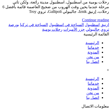
رحلات يومية من اسطنبول، اسطنبول مدينة رائعة، ولكن تأتي
مرحلة عندما يحين وقت الهروب من ضجيج العاصمة قائمة بأفضل 6
رحلات، إزنيق Iznik، جاليبولي Gallipoli، تروي Troy
Continue reading
إزنيق
اسطنبول
السياحة في اسطنبول
السياحة في تركيا
بورصة
تروي
جاليبولي
جزر الأميرات
رحلات يومية
القائمة الرئيسية
الرئيسية
خدماتنا
المدونة
من نحن
اتصل بنا
×
الرئيسية
خدماتنا
المدونة
من نحن
اتصل بنا
معلومات الاتصال