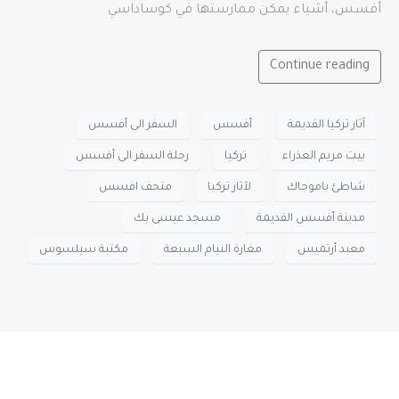
أفسس، أشياء يمكن ممارستها في كوساداسي
Continue reading
آثار تركيا القديمة
أفسس
السفر الى أفسس
بيت مريم العذراء
تركيا
رحلة السفر الى أفسس
شاطئ باموجاك
لآثار تركيا
متحف افسس
مدينة أفسس القديمة
مسجد عيسى بك
معبد أرتميس
مغارة النيام السبعة
مكتبة سيلسوس