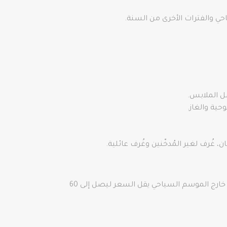
ل الملابس.
ية والغاز.
يصل سعر الليلة الواحدة لغُرفة مُزدوّجة لفردين بالغين بفندق سيركجي اسطنبول إلى 88 دولار داخل الموسم السياحي، أما خارج الموسم السياحي يقل السعر ليصل إلى 60