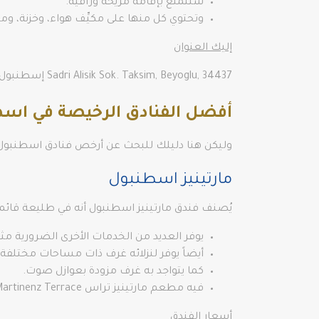
ستتمتع بإقامة مريحة وراقية.
وتحتوي كل منها على مكيِّف هواء، وخزنة، 
إليك العنوان
Sadri Alisik Sok. Taksim, Beyoglu, 34437 إسطنبول، تركيا
أفضل الفنادق الرخيصة في اسطن
وليكن هنا دليلك للبحث عن أرخص فنادق اسطنبول ل
مارتينيز اسطنبول
يُصنف فندق مارتينيز اسطنبول أنه في طليعة قائمة
يوفر العديد من الخدمات الأخرى الضرورية مث
أيضاً يوفر لنزلائه غرف ذات مساحات مختلفة
كما يتواجد به غرف مزودة بعوازل صوت.
فيه مطعم مارتينيز تراس Lovely Martinenz Terrace الذي يقدم أشهى المأكولات التركية، كما أنه يمكنكم الاستمتاع بمشاهدة مدينة اسطنبول أثناء تناول الطعام.
أسعار الفندق