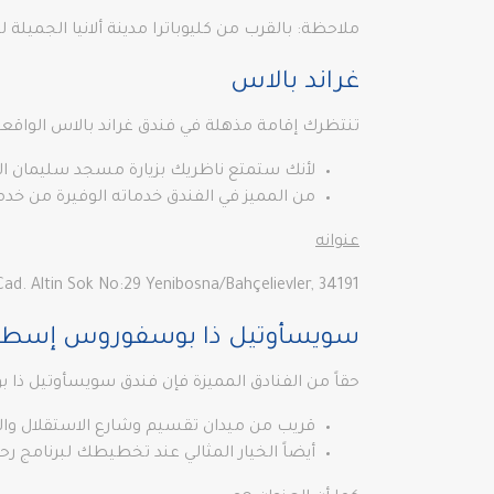
ملاحظة: بالقرب من كليوباترا مدينة ألانيا الجميلة لل
غراند بالاس
تنتظرك إقامة مذهلة في فندق غراند بالاس الواقعة
لأنك ستمتع ناظريك بزيارة مسجد سليمان 
من المميز في الفندق خدماته الوفيرة من خدما
عنوانه
i Hürriyet Cad. Altin Sok No:29 Yenibosna/Bahçelievler, 34191
سويسأوتيل ذا بوسفوروس إسطن
حقاً من الفنادق المميزة فإن فندق سويسأوتيل ذا
قريب من ميدان تقسيم وشارع الاستقلال والع
أيضاً الخيار المثالي عند تخطيطك لبرنامج ر