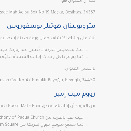
كما أن العنوان هو:
Visnezade Mah Acısu Sok No:19 Maçka, Besiktas, 34357 إسطنبول
متروبوليتان هوتيلز بوسفوروس
أنت على وشك اكتشاف جمال ورعة مدينة إسطنبول ا
لأنك ستعيش تجربة لا تُنسى عند زيارتك ميدا
كما يتوفر داخل وحدات إقامة المُنشأة مكيِّف
لا تنسى العنوان:
clis-i Mebusan Cad.No:47 Fındıklı Beyoğlu, Beyoglu, 34450
رووم ميت إمير
من المؤكد أن إقامتك بفندق Room Mate Emir تتميز بموقع فريد في إسطنبول.
حيث تقع بالقرب من Anthony of Padua Church.
كما تتمتع بموقع حيوي لقربها من Taksim Square..