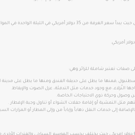
يوفر الفندق أسعار أقل من معظم فنادق اسطنبول حيث يبدأ سعر الغرفة من 35
لى صفات تعتبر شاملة للزائر وهي:
اسطنبول ,فمنها ما يطل على حديقة الفندق ومنها ما يطل على مدينة 
جها النُزلاء، مع وجود خدمات مثل التدفئة، عزل الصوت والإيقاظ.
 وصول وحركة ذوي الاحتياجات الخاصة.
هم مثل التمشية أو إقامة حفلات الشواء أو تناول وجبة الإفطار .
إضافة إلى خدمات النقل ذهاباً وإياباً من وإلى المطار أو المزارات السي