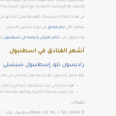
إسطنبول ليست غنية فقط بالأماكن السياحية الطبيعي
وأسعار ها الرخيصة بالمقارنة مع الدول السياحية ال
في هذه المقالة سنرشدك لأهم وأفضل الفنادق في 
يمكنك الآن
حجز فنادق
في تركيا بأرخص الاسعار
والحصول على
تذاكر طيران رخيصة في اسطنبول
وت
أشهر الفنادق في اسطنبول
راديسون بلو، إسطنبول شيشلي
يقع فندق راديسون بلو، إسطنبول شيشلي في قلب 
هو خيار مثالي عند تخطيطك لبرنامج رحلتك، 
كما يتميز بخدماته الكثيرة وقائمة طعامه الم
العنوان:
19 Mayis Cad. No: 2, Sisli, 34360إسطنبول, تركيا