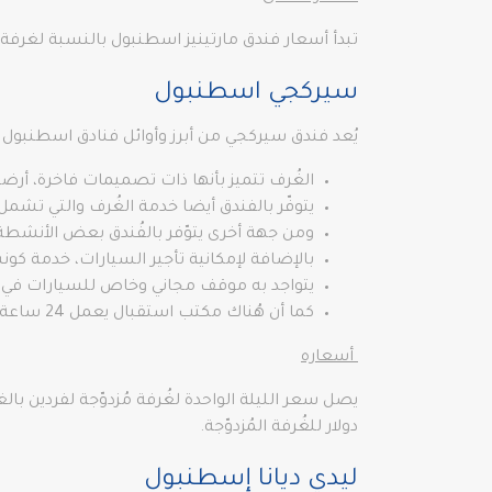
تبدأ أسعار فندق مارتينيز اسطنبول بالنسبة لغرفة قياسية من 59 دولار امريكي حتى 502 دولار امريكي تبعاً للموسم السيا
سيركجي اسطنبول
يُعد فندق سيركجي من أبرز وأوائل فنادق اسطنبو
الغُرف تتميز بأنها ذات تصميمات فاخرة، أر
يتوفّر بالفندق أيضا خدمة الغُرف والتي تش
ومن جهة أخرى يتوّفر بالفُندق بعض الأنشطة
بالإضافة لإمكانية تأجير السيارات، خدمة كون
يتواجد به موقف مجاني وخاص للسيارات في ال
كما أن هُناك مكتب استقبال يعمل 24 ساعة، خزنة لا بتوب، ومكتب تحويل عملات، ويضم الفندق أيضاً أجنحة للعرسان، غُرف لغير المُدخّنين وغُرف عائلية.
أسعاره
دولار للغُرفة المُزدوّجة.
ليدي ديانا إسطنبول