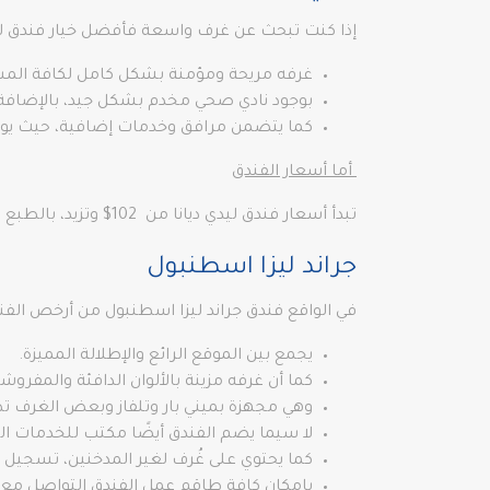
إذا كنت تبحث عن غرف واسعة فأفضل خيار فندق ليدي
غرفه مريحة ومؤمنة بشكل كامل لكافة المس
بوجود نادي صحي مخدم بشكل جيد، بالإضافة إ
كما يتضمن مرافق وخدمات إضافية، حيث يوجد 
أما أسعار الفندق
تبدأ أسعار فندق ليدي ديانا من 102$ وتزيد، بالطبع تختلف الأسعار باختلاف حجزك لنوع الغرف والأجنحة التي ترغب بالنزول بها.
جراند ليزا اسطنبول
في الواقع فندق جراند ليزا اسطنبول من أرخص الفن
يجمع بين الموقع الرائع والإطلالة المميزة.
كما أن غرفه مزينة بالألوان الدافئة والمفر
وهي مجهزة بميني بار وتلفاز وبعض الغرف تط
لا سيما يضم الفندق أيضًا مكتب للخدمات ا
كما يحتوي على غُرف لغير المدخنين، تسجيل 
بإمكان كافة طاقم عمل الفندق التواصل مع الن