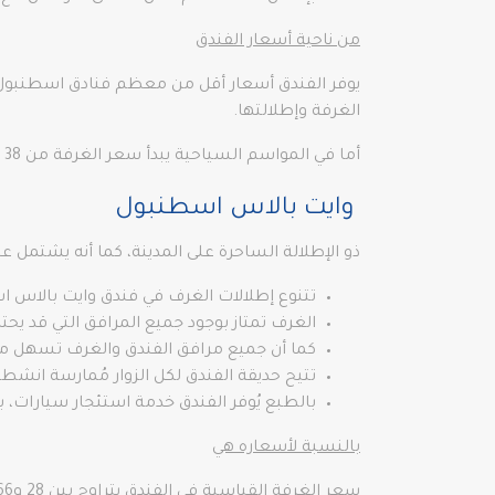
من ناحية أسعار الفندق
الغرفة وإطلالتها.
أما في المواسم السياحية يبدأ سعر الغرفة من 38 دولار أمريكي.
وايت بالاس اسطنبول
ذو الإطلالة الساحرة على المدينة، كما أنه يشتمل ع
تتنوع إطلالات الغرف في فندق وايت بالاس 
الغرف تمتاز بوجود جميع المرافق التي قد يحتا
كما أن جميع مرافق الفندق والغرف تسهل من
تتيح حديقة الفندق لكل الزوار مُمارسة انشطت
بالطبع يُوفر الفندق خدمة استئجار سيارات، بال
بالنسبة لأسعاره هي
سعر الغرفة القياسية في الفندق يتراوح بين 28 و66 دولار امريكي حيث يختلف بحسب الموسم السياحي والفترات الأخرى من السنة.