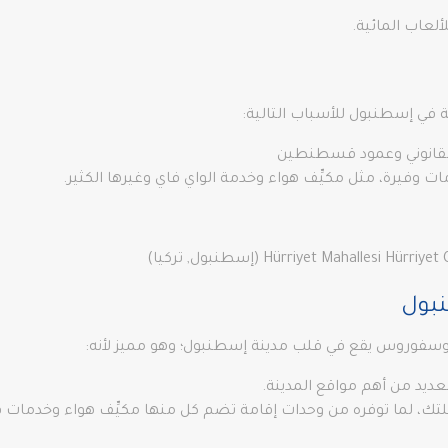
ألعاب المائية.
 في إسطنبول للأسباب التالية:
القانوني وعمود قسطنطين
ت وفيرة، مثل مكيِّف هواء وخدمة الواي فاي وغيرها الكثير.
Hürriyet Mahalles (إسطنبول, تركيا)
بول
 بوسفوروس يقع في قلب مدينة إسطنبول؛ وهو مميز لأنه:
ديد من أهم مواقع المدينة.
حلتك، لما توفره من وحدات إقامة تضم كل منها مكيِّف هواء وخدمات ف