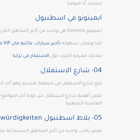
مسجد آيا صوفيا.
ايمينونو في اسطنبول
ايمينونو Eminönü هي واحدة من أكثر المناطق التاريخية في إسطنبول ، تحتوي على العديد من المعالم الأثرية التاريخية في اسطنبول.
كما ويمكن بسهولة
تأجير سيارات عائلية فان VIP مع سائق
يمكنك معرفة المزيد حول
الاستثمار في تركيا
04- شارع الاستقلال
يقع شارع الاستقلال في منطقة تقسيم وهو أحد الم
تكمن أهمية شارع الاستقلال من كونه أحد المواقع 
العالمية الشهيرة.
05- بلاط اسطنبول Balat Sehenswürdigkeiten
تعتبر بالات، واحدة من أكثر المناطق السينمائية 