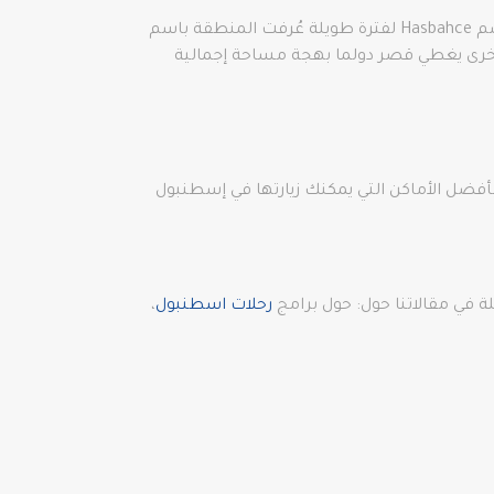
في ذلك الوقت، كانت مقر لترسو فيها سفن الدولة العثمانية في أوقات لاحقة، لكان فيما بعد تم استخدام هذا المكان باسم Hasbahce لفترة طويلة عُرفت المنطقة باسم
لسلطان عبد المجيد هدم هذا المكان، امر ببناء القصر الحالي في عام1843، من جهة أخرى يغطي قصر دولما بهجة مساحة إجمالية
 اسطنبول وأجمل التجارب في القيام بأفضل الأماكن التي يمكنك زيارتها في إسطنبول
 في مقالاتنا حول: حول برامج
رحلات اسطنبول
،