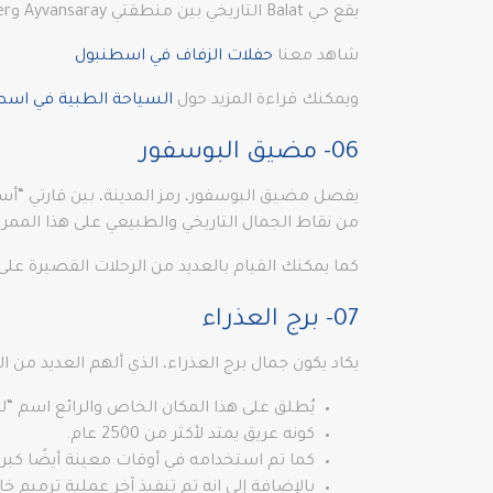
يقع حي Balat التاريخي بين منطقتي Ayvansaray وFener وهو يجذب الانتباه إليه لأنه يعكس التنوع الثقافي بين الأرمن واليهود الذين عاشوا معًا في المنطقة.
شاهد معنا
حفلات الزفاف في اسطنبول
ويمكنك قراءة المزيد حول
السياحة الطبية في اسط
06- مضيق البوسفور
يفصل مضيق البوسفور، رمز المدينة، بين قارتي “أسيا
من نقاط الجمال التاريخي والطبيعي على هذا الممر ا
كما يمكنك القيام بالعديد من الرحلات القصيرة عل
07- برج العذراء
يكاد يكون جمال برج العذراء، الذي ألهم العديد من ا
يُطلق على هذا المكان الخاص والرائع اسم “لؤ
كونه عريق يمتد لأكثر من 2500 عام.
كما تم استخدامه في أوقات معينة أيضًا كبر
بالإضافة إلى انه تم تنفيذ آخر عملية ترميم خاصة 