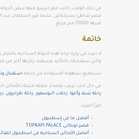
قدرها 15000 متر مربع.
خاتمة
والتي ستعجبك بالتأكيد وستعيد زيارتها أكثر من مر
تستطيع بسهولة الاستفادة من خدمة
استقبال وتو
في حال كنت ترغب بقضاء عطلة مليئة بالأماكن الس
رحلة شيلا وأغوا
،
رحلات البوسفور
،
رحلة طرابزون
، و
ر
اقرأ المزيد:
أفضل ما في إسطنبول
قصر توبكابي TOPKAPI PALACE
أفضل الأماكن السياحية في اسطنبول للعائل