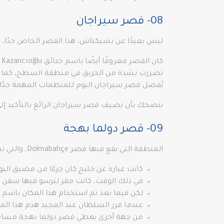
08- قصر سيراجان
ليس بعيدًا عن بشيكتاش، هذا القصر الخاص جدًا، وال
كان القصر معروفًا أيضًا باسم حدائق Kazancıoğlu في الماضي.
تضررت بشدة من الحريق في منطقة السطح، كما 
يُفضل قصر سيراجان اليوم للمنظمات المهمة جدًا أ
ننصحك بأن تضيف قصر سيراجان الرائع بالتأكيد إلى ق
09- قصر دولما بهجة
المنطقة التي يقع فيها قصر Dolmabahçe، والتي تم تصويرها على أنها واحدة من أكثر الأماكن الفريدة في اسطنبول، من أبرز ما يعرف عنها:
كانت عبارة عن خليج كان جزءًا من مضيق الب
في ذلك الوقت، كانت مقر لترسو فيها سفن الد
لكن فيما بعد تم استخدام هذا المكان باسم Hasbahce لفترة طويلة عُرفت المنطقة باسم قصر شاطئ بشيكتاش.
عندما قرر السلطان عبد المجيد هدم هذا المكان، 
من جهة أخرى يغطي قصر دولما بهجة مساحة إجمالية قدر