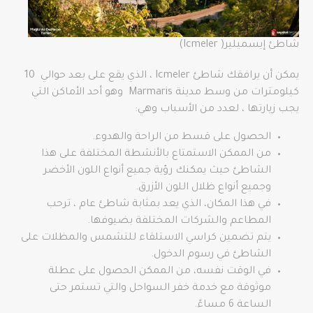
شاطئ إيسميلير( Icmeler)
يمكن أن يرافقك شاطئ Icmeler ، الذي يقع على بعد حوالي 10
كيلومترات من وسط مدينة Marmaris وهو أحد الأماكن التي
يجب زيارتها ، لعدد من الأسباب وهي:
الحصول على قسط من الراحة والهدوء.
من الممكن الاستمتاع بالأنشطة المختلفة على هذا
الشاطئ حيث يمكنك رؤية جميع أنواع اللون الأخضر
وجميع أنواع ظلال اللون الأزرق.
في هذا المكان، الذي يعد بمثابة شاطئ عام ، ترحب
المطاعم والشركات المختلفة بضيوفها.
يتم تضمين كراسي الاستلقاء للتشمس والمظلات على
الشاطئ في رسوم الدخول.
في الوقت نفسه، من الممكن الحصول على عطلة
موثوقة مع خدمة خفر السواحل والتي تستمر حتى
الساعة 6 مساءً.