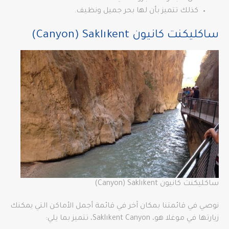
كذلك تتميز بأن لها بحر جميل ونظيف.
ساكليكنت كانيون Canyon) Saklıkent)
ساكليكنت كانيون Canyon) Saklıkent)
نوصي في قائمتنا بمكان آخر في قائمة أجمل الأماكن التي يمكنك
زيارتها في موغلا هو، Saklıkent Canyon، تتميز بما يلي: