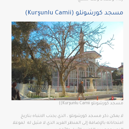
مسجد كورشونلو (Kurşunlu Camii)
مسجد كورشونلو Kurşunlu Camii))
لا يمكن ذكر مسجد كورشونلو ، الذي يجذب الانتباه بتاريخ
امتحاناته بالإضافة إلى المنظر الفريد الذي لا مثيل له لموغلا