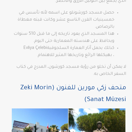
الذي يجمع بين اللونين الأزرق والأخضر.
حصل مسجد كورشونلو على اسمه لأنه تأسس في
خمسينيات القرن التاسع عشر وكانت قبته مغطاة
بالرصاص.
هذا المسجد الذي يعود تاريخه إلى ما قبل 510 سنوات
ويحافظ على هندسته المعمارية حتى اليوم.
كذلك يحمل آثار العمارة السلجوقيةEvliya Çelebi
، بهيكلها الرائع وتاريخها المثير للاهتمام.
لا يمكن أن تخلو من رؤية مسجد كورشون، المدرج في كتاب
السفر الخاص به.
متحف زكي مورين للفنون (Zeki Morin
Sanat Müzesi)