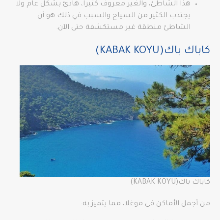
هذا الشاطئ، والغير معروف كثيراً، هادئ بشكل عام ولا
يجتذب الكثير من السياح والسبب في ذلك هو أن
الشاطئ منطقة غير مستكشفة حتى الآن.
كاباك باك(KABAK KOYU)
كاباك باك(KABAK KOYU)
من أجمل الأماكن في موغلا، مما يتميز به: