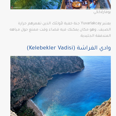
يوفارلاككي
يعتبر Yuvarlakcay جنة خفية لأولئك الذين تغمرهم حرارة
الصيف، وهو مكان يمكنك فيه قضاء وقت ممتع حول مياهه
المتدفقة الجليدية.
وادي الفراشة (Kelebekler Vadisi)