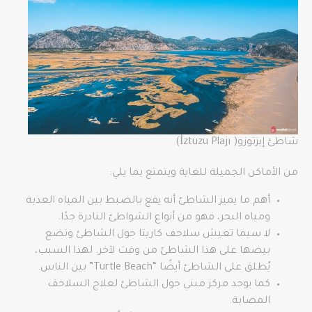
شاطئ إيزتوزو( İztuzu Plajı)
من الأماكن الجميلة للغاية ويتمتع بما يلي:
أهم ما يميز الشاطئ أنه يقع بالضبط بين المياه العذبة
ومياه البحر، فهو من أنواع الشواطئ النادرة جدًا.
لا سيما تعيش سلاحف كاريتا حول الشاطئ وتضع
بيضها على هذا الشاطئ من وقت لآخر. لهذا السبب،
يُطلق على الشاطئ أيضًا “Turtle Beach” بين الناس.
كما يوجد مركز مبني حول الشاطئ لعلاج السلاحف
المصابة.