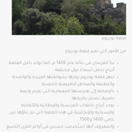
قلعة بودروم
من الأمور التي تميز قلعة بودروم:
بدأ الفرسان في بنائه عام 1406 م، كما توجد داخل القلعة
أبراج تحمل أسماء دول مختلفة.
تبهر قلعة بودروم زوارها بشواطئها الفريدة والواضحة
والنظيفة والمناظر الطبيعية الخصبة.
بالإضافة إلى هندستها المعمارية التي تقدم وليمة
بصرية، تسحر بتاريخها.
توجد أبراج باللغات الفرنسية والإيطالية والألمانية
والإسبانية والإنجليزية في هذه القلعة التي تم بناؤها بين
عامي 1400 و1500.
والمعروف أنها استُخدمت كسجن في أواخر القرن التاسع