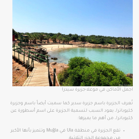
اجمل الأماكن في موغلا-جزيرة سيدرا
تُعرف الجزيرة باسم جزيرة سدير كما سميت أيضاً باسم وجزيرة
كليوباترا، يعود السبب لتسمية الجزيرة على اسم أسطورة عن
كليوباترا، من أهم ما يميزها:
تقع الجزيرة في منطقة Ula في Muğla وتتميز بأنها الأكبر
من مجموعة الجزر الثلاثية.