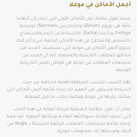
أجمل الأماكن في موغلا
عندما نقول عطلة، فإن الأماكن الأولى التي تتبادر إلى أذهاننا
دائمًا هي بوروم (Borum) ومارماريس Marmaris) (وفتحية
Fethiye) وداتشا (Dacha، فالسباحة في البحر والاستمتاع
بالشمس والشاطئ في هذه الأماكن الرائعة شيء آخر لأنك
ستزور أجمل الأماكن في موغلا التي تستضيف العديد من
مناطق العطلات التاريخية والممتعة، كما أن العديد من
منتجعات العطلات في موغلا هي موطن للمدن التاريخية
القديمة.
لهذا السبب تكتسب المنطقة أهمية مختلفة من حيث
السياحة وسيكون من المفيد لك إعداد قائمة أجمل الأماكن التي
يمكنك زيارتها في موغلا وقائمة رحلات ما قبل العطلة.
يمكن أن تكون عطلتنا الصيفية مريحة للغاية في هذه المدن،
التي تسعد للغاية بشواطئها الهادئة وبيئاتها الملونة. لقد قمنا
بإعداد قائمة بمنتجعات العطلات الرائعة المتصلة بـ Muğla من
أجلك وقدمناها لك بمعلومات موجزة.