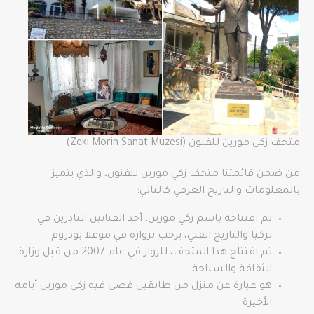
متحف زكي مورين للفنون (Zeki Morin Sanat Müzesi)
من ضمن قائمتنا متحف زكي مورين للفنون، والذي يتميز
بالمعلومات والتاريخ العرقي كالتالي:
تم افتتاحه باسم زكي مورين، أحد الفنانين النادرين في
تركيا والتاريخ الفني، يرحب بزواره في موغلا بودروم.
تم افتتاح هذا المتحف، للزوار في عام 2007 من قبل وزارة
الثقافة والسياحة.
هو عبارة عن منزل من طابقين قضى فيه زكي مورين أيامه
الأخيرة