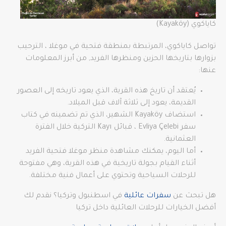
كاياكوي (Kayaköy)
تواصل كاياكوي، المرتبطة بمنطقة فتحية في موغلا ، الترحيب
بزوارها بتاريخها الحزين ومنظرها الفريد, من أبرز المعلومات
عنها:
يُعتقد أن تاريخ هذه القرية، الذي يعود تاريخه إلى العصور
القديمة، يعود إلى ثلاثة آلاف قبل الميلاد.
استضاف Kayaköy الشهير، الذي تم تضمينه في كتاب
سفر Evliya Çelebi ، قبائل Kayı التركية خلال الفترة
العثمانية.
أما اليوم، يمكنك مشاهدة منظر موغلا فتحية الفريد
أثناء القيام بجولة تاريخية في هذه القرية، وهي مفتوحة
للرحلات السياحية وتحتوي على أعمال فنية مختلفة.
هل تبحث عن
سفرات عائلية
في اسطنبول وتركيا؟ نقدم لك
أفضل الخيارات للرحلات العائلية داخل تركيا