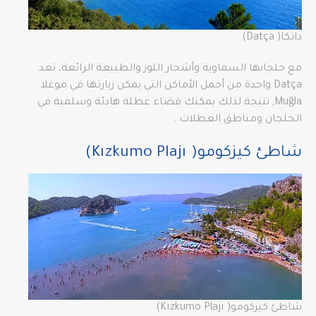
داتكا( Datça)
مع خلجانها السماوية وأشجار اللوز والطبيعة الرائعة، تعد
Datça واحدة من أجمل الأماكن التي يمكن زيارتها في موغلا
Muğla, نتيجة لذلك يمكنك قضاء عطلة هادئة وسلمية في
الخلجان ومناطق العطلات .
شاطئ كيزكومو( Kızkumo Plajı)
شاطئ كيزكومو( Kızkumo Plajı)