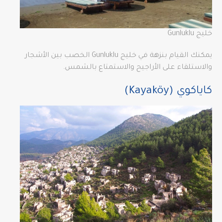
خليج Gunluklu
يمكنك القيام بنزهة في خليج Gunluklu الخصب بين الأشجار
والاستلقاء على الأراجيح والاستمتاع بالشمس.
كاياكوي (Kayaköy)