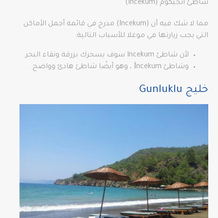
شاطئ انجيكوم (Incekum)
مما لا شك فيه أن (Incekum) مدرج في قائمة أجمل الأماكن
التي يجب زيارتها في موغلا للأسباب التالية:
لأن شاطئ Incekum سوف يسحرك بزرقة ونقاء البحر.
وشاطئ İncekum ، وهو أيضًا شاطئ هادئ وواضح .
خليج Gunluklu