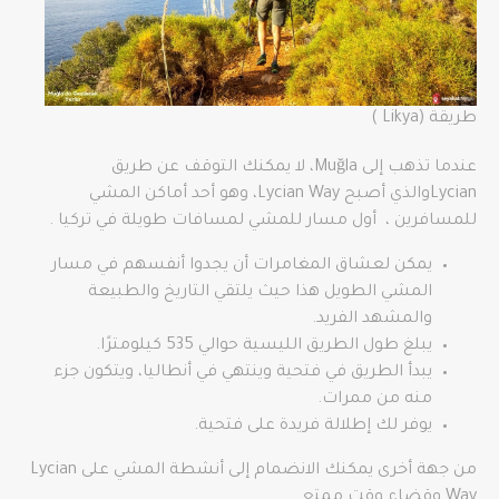
طريقة (Likya )
عندما تذهب إلى Muğla، لا يمكنك التوقف عن طريق
Lycianوالذي أصبح Lycian Way، وهو أحد أماكن المشي
للمسافرين ، أول مسار للمشي لمسافات طويلة في تركيا .
يمكن لعشاق المغامرات أن يجدوا أنفسهم في مسار
المشي الطويل هذا حيث يلتقي التاريخ والطبيعة
والمشهد الفريد.
يبلغ طول الطريق الليسية حوالي 535 كيلومترًا.
يبدأ الطريق في فتحية وينتهي في أنطاليا، ويتكون جزء
منه من ممرات.
يوفر لك إطلالة فريدة على فتحية.
من جهة أخرى يمكنك الانضمام إلى أنشطة المشي على Lycian
Way وقضاء وقت ممتع.