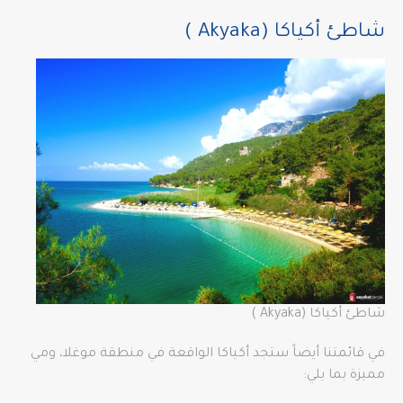
شاطئ أكياكا (Akyaka )
شاطئ أكياكا (Akyaka )
في قائمتنا أيضاً ستجد أكياكا الواقعة في منطقة موغلا، ومي
مميزة بما يلي: