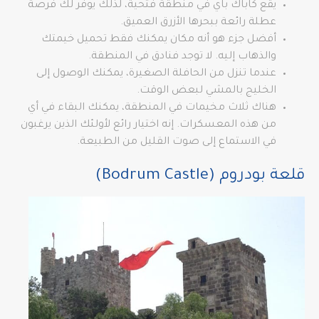
يقع كاباك باي في منطقة فتحية، لذلك يوفر لك فرصة
عطلة رائعة ببحرها الأزرق العميق.
أفضل جزء هو أنه مكان يمكنك فقط تحميل خيمتك
والذهاب إليه. لا توجد فنادق في المنطقة.
عندما تنزل من الحافلة الصغيرة، يمكنك الوصول إلى
الخليج بالمشي لبعض الوقت.
هناك ثلاث مخيمات في المنطقة، يمكنك البقاء في أي
من هذه المعسكرات. إنه اختيار رائع لأولئك الذين يرغبون
في الاستماع إلى صوت القليل من الطبيعة.
قلعة بودروم (Bodrum Castle)