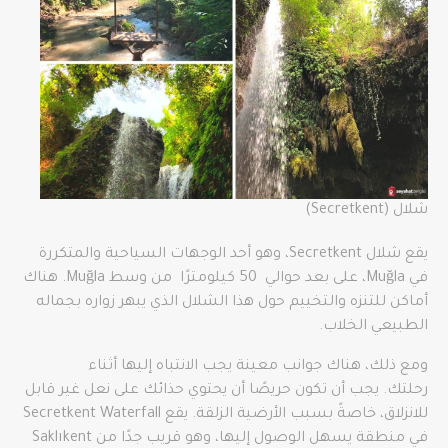
شلال (Secretkent)
يقع شلال Secretkent، وهو أحد الوجهات السياحية والمتكررة
في Muğla، على بعد حوالي 50 كيلومترًا من وسط Muğla. هناك
أماكن للتنزه والتخييم حول هذا الشلال الذي يبهر زواره بجماله
الطبيعي الخلاب.
ومع ذلك، هناك جوانب معينة يجب الانتباه إليها أثناء
رحلتك. يجب أن تكون حريصًا أن يحتوي حذائك على نعل غير قابل
للانزلاق، خاصةً بسبب الأرضية الزلقة. يقع Secretkent Waterfall
في منطقة يسهل الوصول إليها، وهو قريب جدًا من Saklıkent