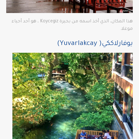
هذا المكان، الذي أخذ اسمه من بحيرة Koycegiz ، هو أحد أحياء
موغلا.
يوفارلاككي( Yuvarlakcay)