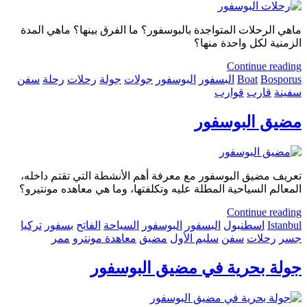
ماهي الرحلات المتواجدة بالبوسفور؟ ما الفرق بينها؟ ماهي المدة
الزمنية لكل واحدة منها؟
Continue reading
Bosporus
Boat
البسفور
البوسفور
جولات
جولة
رحلات
رحلة
سفن
سفينة
قارب
قوارب
مضيق البوسفور
تعريف مضيق البوسفور مع معرفة أهم الأنشطة التي تقتم داخله،
المعالم السياحية المطلة عليه وتكلفتها، وما هي معاهده مونتيرو؟
Continue reading
Istanbul
اسطنبول
البسفور
البوسفور
السياحة
الفاتح
بسفور
تركيا
جسر
رحلات
سفن
سليم الأول
مضيق
معاهدة مونترو
ممر
جولة بحرية في مضيق البوسفور