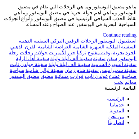
ما هو مضيق البوسفور وما هي الرحلات التي تقام في مضيق
البوسفور وما هي اهم جولة بحرية في مضيق البوسفور وما هي
نقاط الجذب السياحي الرئيسية في مضيق البوسفور وأنواع الجولات
السياحية البحرية في البوسفور عند الصباح وعند المساء.
Continue reading
اسطنبول
البوسفور
الرحلات
الرقص التركي
السفينة الذهبية
السفينة الملكية
السهرة الشامية
العراضة الشامية
القرن الذهبي
باخرة
بحرية
بوفيه مفتوح
تركيا
جزر الأميرات
جولات
رحلات
رحلة
البوسفور
سفن
سفينة
سفينة ألف ليلة وليلة
سفينة أهل الراية
سفينة السهرة الشامية
سفينة الف ليلة وليلة
سفينة جولدن نايت
سفينة سميراميس
سفينة شام زمان
سفينة ليالي شامية
سياحية
صباحية
عشاء
غولدن نايت
قوارب
مسائية
مضيق
مضيق البسفور
معالم
يخت
القائمة الرئيسية
الرئيسية
خدماتنا
المدونة
من نحن
اتصل بنا
×