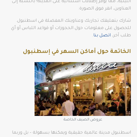
الليلية، مما يوفر إطلالات استثنائية على المدينة! بالنسبة إلى
العناوين، انقر فوق الصورة:
شارك بتعليقك تجاربك وعناوينك المفضلة في اسطنبول.
للحصول على معلومات حول الحجوزات أو قواعد اللباس أو أي
طلب آخر،
اتصل بنا
.
الخاتمة حول أماكن السهر في إسطنبول
عروض الصيف الخاصة
اسطنبول مدينة عالمية حقيقية ويمكنها بسهولة – بل وربما