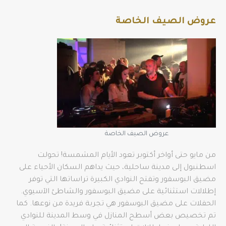
عروض الصيف الخاصة
عروض الصيف الخاصة
من مايو حتى أواخر أكتوبر تعود الأيام المشمسة! تحولت
اسطنبول إلى مدينة ساحلية، حيث يداهم السكان الأحياء على
مضيق البوسفور وتفتح النوادي الكبيرة تراساتها التي توفر
إطلالات استثنائية على مضيق البوسفور والشاطئ الآسيوي.
الحفلات على مضيق البوسفور هي تجربة فريدة من نوعها. كما
تم تخصيص بعض أسطح المنازل في وسط المدينة للنوادي