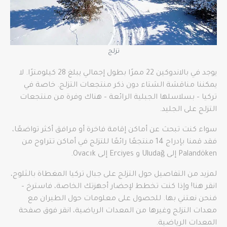
تزلج
يوجد في بالاندوكين 22 ممرًا بطول إجمالي يبلغ 28 كيلومترًا. لا
يمكننا مناقشة الشتاء دون ذكر منتجعات التزلج. خاصة في
تركيا – بسلاسلها الجبلية الرائعة – هناك وفرة من منتجعات
التزلج على الجليد.
سواء كنت تبحث عن أماكن إقامة فاخرة أو مرافق أكثر تواضعًا،
فقد قمنا بإدراج 14 منتجعًا رائعًا للتزلج في أماكن تتراوح من
Palandöken إلى Uludağ و Erciyes إلى Ovacık.
لمزيد من التفاصيل حول التزلج على جبال تركيا المغطاة بالثلوج،
انقر هنا! وإذا كنت تخطط لإحضار أجهزتك الخاصة، فاسترخ –
فنحن نعتني بها. للحصول على معلومات حول الطيران مع
معدات التزلج وغيرها من المعدات الرياضية، انقر فوق صفحة
المعدات الرياضية.