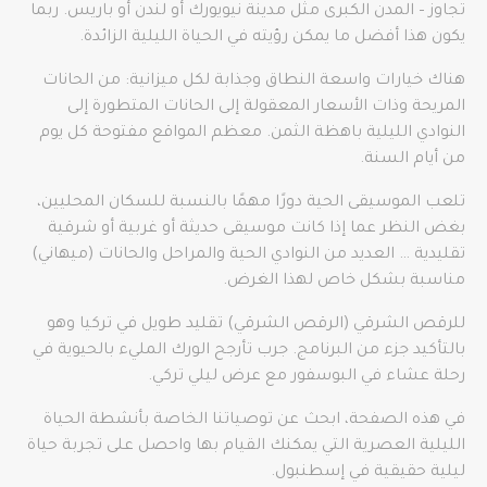
تجاوز – المدن الكبرى مثل مدينة نيويورك أو لندن أو باريس. ربما
يكون هذا أفضل ما يمكن رؤيته في الحياة الليلية الزائدة.
هناك خيارات واسعة النطاق وجذابة لكل ميزانية: من الحانات
المريحة وذات الأسعار المعقولة إلى الحانات المتطورة إلى
النوادي الليلية باهظة الثمن. معظم المواقع مفتوحة كل يوم
من أيام السنة.
تلعب الموسيقى الحية دورًا مهمًا بالنسبة للسكان المحليين،
بغض النظر عما إذا كانت موسيقى حديثة أو غربية أو شرقية
تقليدية … العديد من النوادي الحية والمراحل والحانات (ميهاني)
مناسبة بشكل خاص لهذا الغرض.
للرقص الشرقي (الرقص الشرقي) تقليد طويل في تركيا وهو
بالتأكيد جزء من البرنامج. جرب تأرجح الورك المليء بالحيوية في
رحلة عشاء في البوسفور مع عرض ليلي تركي.
في هذه الصفحة، ابحث عن توصياتنا الخاصة بأنشطة الحياة
الليلية العصرية التي يمكنك القيام بها واحصل على تجربة حياة
ليلية حقيقية في إسطنبول.