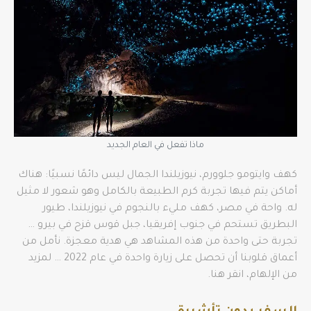
ماذا تفعل في العام الجديد
كهف وايتومو جلوورم، نيوزيلندا الجمال ليس دائمًا نسبيًا: هناك
أماكن يتم فيها تجربة كرم الطبيعة بالكامل وهو شعور لا مثيل
له. واحة في مصر، كهف مليء بالنجوم في نيوزيلندا، طيور
البطريق تستحم في جنوب إفريقيا، جبل قوس قزح في بيرو …
تجربة حتى واحدة من هذه المشاهد هي هدية معجزة. نأمل من
أعماق قلوبنا أن تحصل على زيارة واحدة في عام 2022 … لمزيد
من الإلهام، انقر هنا.