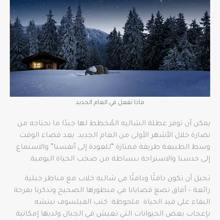
ماذا تفعل في العام الجديد
يمكن أن توفر عطلة الشاليه المُخطط لها جيدًا ما نحتاجه من
نضارة خلال الأشهر الأولى من العام الجديد. يعد قضاء الوقت
وسط الطبيعة طريقة ممتازة “للعودة إلى أنفسنا” والاستماع
إلى حدسنا والاستراحة ببساطة من صخب الحياة اليومية.
تخيل أن تكون دافئًا ودافئًا في شاليه خلاب مع مناظر جبلية
رائعة – آفاق تضع قضايانا في منظورها الصحيح وتذكرنا بفرحة
البقاء على قيد الحياة. ملحوظة: كتب الفيلسوف نيتشه
بإعجاب بعض الحيوانات التي تعيش في الجبال ولديها إمكانية