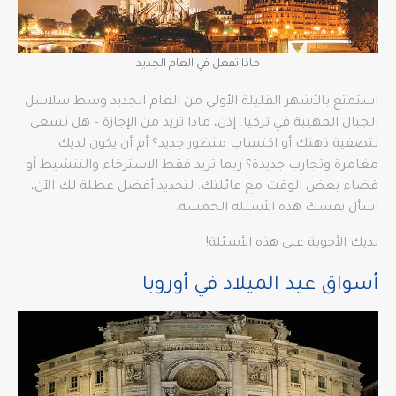
ماذا تفعل في العام الجديد
استمتع بالأشهر القليلة الأولى من العام الجديد وسط سلاسل
الجبال المهيبة في تركيا. إذن، ماذا تريد من الإجازة – هل تسعى
لتصفية ذهنك أو اكتساب منظور جديد؟ أم أن يكون لديك
مغامرة وتجارب جديدة؟ ربما تريد فقط الاسترخاء والتنشيط أو
قضاء بعض الوقت مع عائلتك. لتحديد أفضل عطلة لك الآن،
اسأل نفسك هذه الأسئلة الخمسة.
لديك الأجوبة على هذه الأسئلة!
أسواق عيد الميلاد في أوروبا