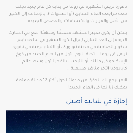
نافورة تريفي الشهيرة في روما في بداية كل عام جديد تجلب
معه مراجعة العام السابق (أو السنوات!)، بالإضافة إلى الكثير
من الأمل والقرارات والاكتشافات والقصص الجديدة.
يمكن أن يكون تغيير المشهد منعشًا وملهمًا! ضع في اعتبارك
التوجه إلى العد التنازلي لإنزال الكرة الشهير في ساحة تايمز
سكوير الصاخبة في مدينة نيويورك، أو القيام برغبة في نافورة
تريفي في روما … تحية اليوم الأول من العام الجديد من كوخ
الإسكيمو في فنلندا أو الترحيب بالفجر الأول وسط عالم
كابادوكيا الآخر مناظر طبيعية …
الامر يرجع لك. تحقق من مدونتنا حول أكثر 12 مدينة ممتعة
يمكنك زيارتها في العام الجديد!
إجازة في شاليه أصيل