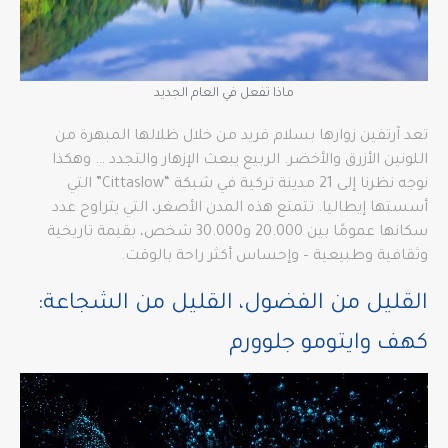
ماذا تفعل في العام الجديد
تعد آرتفين زوارها بسلام فريد من خلال ظلالها المبهرة من
اللونين الأزرق والأخضر. الربيع يبعث الإزهار والتجدد … وهكذا
نوجه نظرنا إلى 21 مدينة تركية في شبكة “Cittaslow” التي
أسستها إيطاليا. تتمتع هذه المدن الأصغر، التي يتراوح عدد
سكانها عمومًا بين 20.000 و30.000 شخص، بقيمة تاريخية
وثقافية وطبيعية – وإحساس أكثر راحة بالوقت.
القليل من الفضول، القليل من الشجاعة:
كهف وايتومو جلوورم