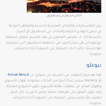
أماكن السهر في إسطنبول
بين الكلاسيكيات والأماكن العصرية الجديدة والملاهي التركية؛
لن تخفي النوادي الليلية والحانات في اسطنبول أي أسرار
بالنسبة لك. لا تتضمن العناوين في هذا القسم عناوين منطقة
بيوغلو التي هي مركز الحزب في؛ منطقة اسطنبول التي خصصنا
لها قسمًا خاصًا أدناه. اضغط على الصورة أدناه لاكتشاف
عناويننا:
بيوغلو:
هذا هو مركز الحفلات في المدينة، في شوارع حي
Asmali Mescit
أو Karaköy ستجد عددًا كبيرًا من الحانات مفتوحة طوال الأسبوع
وطوال العام. في عطلات نهاية الأسبوع، تكون الشوارع ممتلئة،
وقد يكون العثور على طريقك صعبًا بعض الشيء، لكن الجو
لطيف حقًا وغير رسمي. اضغط على الصورة أدناه لاكتشاف
عناويننا: