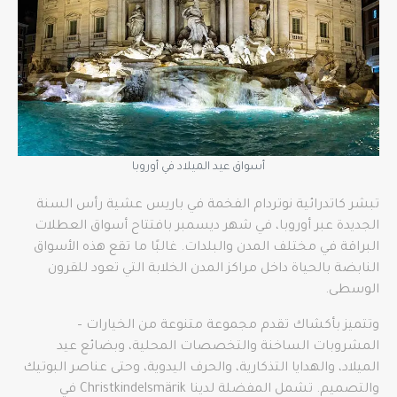
أسواق عيد الميلاد في أوروبا
تبشر كاتدرائية نوتردام الفخمة في باريس عشية رأس السنة
الجديدة عبر أوروبا، في شهر ديسمبر بافتتاح أسواق العطلات
البراقة في مختلف المدن والبلدات. غالبًا ما تقع هذه الأسواق
النابضة بالحياة داخل مراكز المدن الخلابة التي تعود للقرون
الوسطى.
وتتميز بأكشاك تقدم مجموعة متنوعة من الخيارات –
المشروبات الساخنة والتخصصات المحلية، وبضائع عيد
الميلاد، والهدايا التذكارية، والحرف اليدوية، وحتى عناصر البوتيك
والتصميم. تشمل المفضلة لدينا Christkindelsmärik في