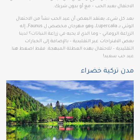
الاحتفال بعيد الحب – مع أو بدون شريك.
بعد كل شيء، يعتقد البعض أن عيد الحب نشأ من الاحتفال
الوثني بـ Lupercalia، وهو مهرجان مخصص ل Faunus، إله
الزراعة الروماني – وما الذي لا يحبه في زراعة النباتات؟ لدينا
بعض الاقتراحات غير التقليدية – بالإضافة إلى الخيارات
التقليدية – للاحتفال بهذه العطلة المبهجة. فقط اضغط هنا.
عيد حب سعيد!
مدن تركية خضراء