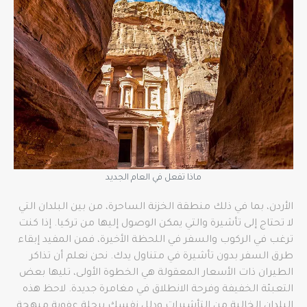
ماذا تفعل في العام الجديد
الأردن، بما في ذلك منطقة الخزنة الساحرة، من بين البلدان التي
لا تحتاج إلى تأشيرة والتي يمكن الوصول إليها من تركيا. إذا كنت
ترغب في الركوب والسفر في اللحظة الأخيرة، فمن المفيد إبقاء
طرق السفر بدون تأشيرة في متناول يدك. نحن نعلم أن تذاكر
الطيران ذات الأسعار المعقولة هي الخطوة الأولى، تليها بعض
التعبئة الخفيفة وفرحة الانطلاق في مغامرة جديدة. لاحظ هذه
البلدان الخالية من التأشيرات ودلل نفسك برحلة عفوية مبهجة.