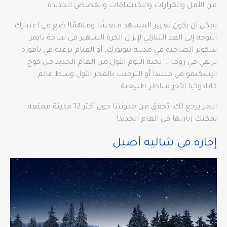
من الأمل والقرارات والاكتشافات والقصص الجديدة.
يمكن أن يكون تغيير المشهد منعشًا وملهمًا! ضع في اعتبارك
التوجه إلى العد التنازلي لإنزال الكرة الشهير في ساحة تايمز
سكوير الصاخبة في مدينة نيويورك، أو القيام برغبة في نافورة
تريفي في روما … تحية اليوم الأول من العام الجديد من كوخ
الإسكيمو في فنلندا أو الترحيب بالفجر الأول وسط عالم
كابادوكيا الآخر مناظر طبيعية …
الامر يرجع لك. تحقق من مدونتنا حول أكثر 12 مدينة ممتعة
يمكنك زيارتها في العام الجديد!
إجازة في شاليه أصيل