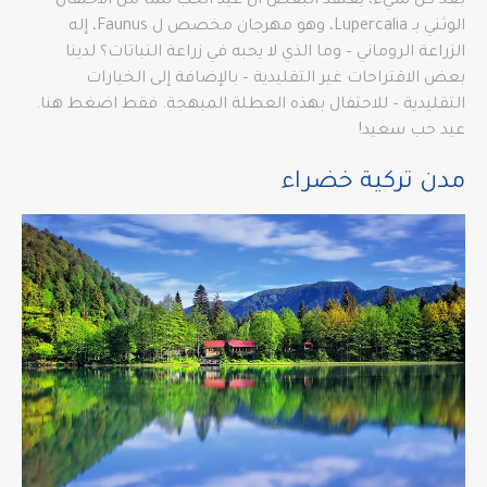
بعد كل شيء، يعتقد البعض أن عيد الحب نشأ من الاحتفال
الوثني بـ Lupercalia، وهو مهرجان مخصص ل Faunus، إله
الزراعة الروماني – وما الذي لا يحبه في زراعة النباتات؟ لدينا
بعض الاقتراحات غير التقليدية – بالإضافة إلى الخيارات
التقليدية – للاحتفال بهذه العطلة المبهجة. فقط اضغط هنا.
عيد حب سعيد!
مدن تركية خضراء