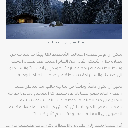
ماذا تفعل في العام الجديد
يمكن أن توفر عطلة الشاليه المُخطط لها جيدًا ما نحتاجه من
نضارة خلال الأشهر الأولى من العام الجديد. يعد قضاء الوقت
وسط الطبيعة طريقة ممتازة “للعودة إلى أنفسنا” والاستماع
إلى حدسنا والاستراحة ببساطة من صخب الحياة اليومية.
تخيل أن تكون دافئًا ودافئًا في شاليه خلاب مع مناظر جبلية
رائعة – آفاق تضع قضايانا في منظورها الصحيح وتذكرنا بفرحة
البقاء على قيد الحياة. ملحوظة: كتب الفيلسوف نيتشه
بإعجاب بعض الحيوانات التي تعيش في الجبال ولديها إمكانية
الوصول إلى العقلية المعروفة باسم “أتاراكسيا”.
أتاراكسيا تشير إلى الهدوء والاعتدال، وهي حركة فلسفية في حد