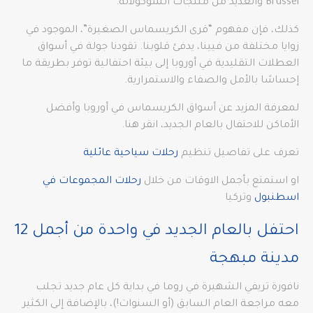
Brussel والعديد من منتجات الشوكولاتة.
كذلك، فإن مفهوم “قرى الكريسماس الصغيرة”، الموجود في
زوايا مختلفة من فيينا، يدفئ قلوبنا. تقودنا جولة في أسواق
العطلات التقليدية في أوروبا إلى بيئة احتفالية توفر بطريقة ما
إحساسًا بالأمل والصفاء والاستمرارية.
لمعرفة المزيد عن أسواق الكريسماس في أوروبا وأفضل
الأماكن للاحتفال بالعام الجديد، انقر هنا.
تعرف على تفاصيل تنظيم
رحلات سياحية عائلية
او استمتع بأجمل الاوقات من خلال
رحلات المجموعات في
اسطنبول
وتركيا
احتفل بالعام الجديد في واحدة من أجمل 12
مدينة مبهجة
نافورة تريفي الشهيرة في روما في بداية كل عام جديد تجلب
معه مراجعة العام السابق (أو السنوات!)، بالإضافة إلى الكثير