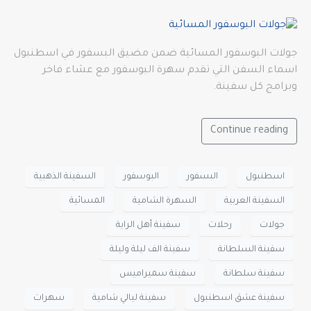
جولات البوسفور المسائية ضمن مضيق البسفور في اسطنبول
اسماء السفن التي تقدم سهرة البوسفور مع عشاء فاخر
وبرامج كل سفينة.
Continue reading
اسطنبول
البسفور
البوسفور
السفينة الذهبية
السفينة العربية
السهرة الشامية
المسائية
جولات
رحلات
سفينة أهل الراية
سفينة السلطانة
سفينة الف ليلة وليلة
سفينة سلطانة
سفينة سميراميس
سفينة عشق اسطنبول
سفينة ليالي شامية
سهرات