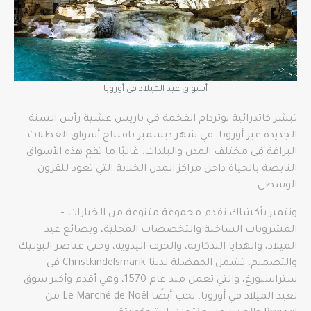
أسواق عيد الميلاد في أوروبا
تبشر كاتدرائية نوتردام الفخمة في باريس عشية رأس السنة
الجديدة عبر أوروبا، في شهر ديسمبر بافتتاح أسواق العطلات
البراقة في مختلف المدن والبلدات. غالبًا ما تقع هذه الأسواق
النابضة بالحياة داخل مراكز المدن الخلابة التي تعود للقرون
الوسطى.
وتتميز بأكشاك تقدم مجموعة متنوعة من الخيارات –
المشروبات الساخنة والتخصصات المحلية، وبضائع عيد
الميلاد، والهدايا التذكارية، والحرف اليدوية، وحتى عناصر البوتيك
والتصميم. تشمل المفضلة لدينا Christkindelsmärik في
ستراسبورغ، والتي تعمل منذ عام 1570، وهي أقدم وأكبر سوق
لعيد الميلاد في أوروبا. نحب أيضًا Le Marché de Noël من