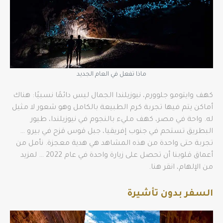
ماذا تفعل في العام الجديد
كهف وايتومو جلوورم، نيوزيلندا الجمال ليس دائمًا نسبيًا: هناك
أماكن يتم فيها تجربة كرم الطبيعة بالكامل وهو شعور لا مثيل
له. واحة في مصر، كهف مليء بالنجوم في نيوزيلندا، طيور
البطريق تستحم في جنوب إفريقيا، جبل قوس قزح في بيرو …
تجربة حتى واحدة من هذه المشاهد هي هدية معجزة. نأمل من
أعماق قلوبنا أن تحصل على زيارة واحدة في عام 2022 … لمزيد
من الإلهام، انقر هنا.
السفر بدون تأشيرة