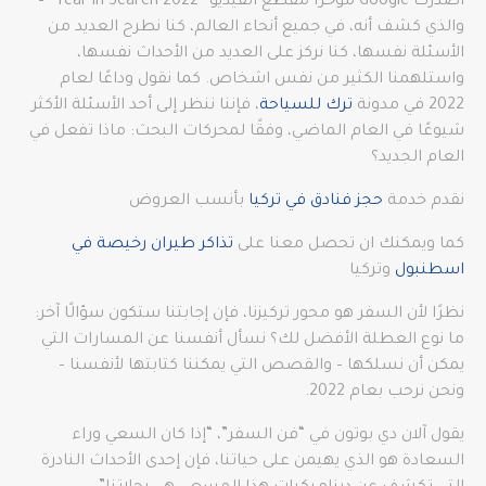
أصدرت Google مؤخرًا مقطع الفيديو “Year in Search 2022” –
والذي كشف أنه، في جميع أنحاء العالم، كنا نطرح العديد من
الأسئلة نفسها، كنا نركز على العديد من الأحداث نفسها،
واستلهمنا الكثير من نفس اشخاص. كما نقول وداعًا لعام
2022 في مدونة
ترك للسياحة
، فإننا ننظر إلى أحد الأسئلة الأكثر
شيوعًا في العام الماضي، وفقًا لمحركات البحث: ماذا تفعل في
العام الجديد؟
نقدم خدمة
حجز فنادق في تركيا
بأنسب العروض
كما ويمكنك ان تحصل معنا على
تذاكر طيران رخيصة في
اسطنبول
وتركيا
نظرًا لأن السفر هو محور تركيزنا، فإن إجابتنا ستكون سؤالًا آخر:
ما نوع العطلة الأفضل لك؟ نسأل أنفسنا عن المسارات التي
يمكن أن نسلكها – والقصص التي يمكننا كتابتها لأنفسنا –
ونحن نرحب بعام 2022.
يقول آلان دي بوتون في “فن السفر”، “إذا كان السعي وراء
السعادة هو الذي يهيمن على حياتنا، فإن إحدى الأحداث النادرة