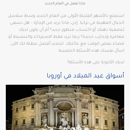
ماذا تفعل في العام الجديد
استمتع بالأشهر القليلة الأولى من العام الجديد وسط سلاسل
الجبال المهيبة في تركيا. إذن، ماذا تريد من الإجازة – هل تسعى
لتصفية ذهنك أو اكتساب منظور جديد؟ أم أن يكون لديك
مغامرة وتجارب جديدة؟ ربما تريد فقط الاسترخاء والتنشيط أو
قضاء بعض الوقت مع عائلتك. لتحديد أفضل عطلة لك الآن،
اسأل نفسك هذه الأسئلة الخمسة.
لديك الأجوبة على هذه الأسئلة!
أسواق عيد الميلاد في أوروبا