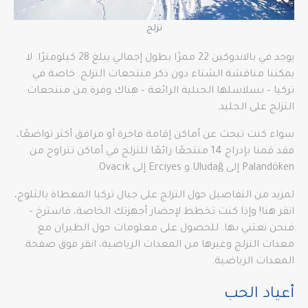
تزلج
يوجد في بالاندوكين 22 ممرًا بطول إجمالي يبلغ 28 كيلومترًا. لا
يمكننا مناقشة الشتاء دون ذكر منتجعات التزلج. خاصة في
تركيا – بسلاسلها الجبلية الرائعة – هناك وفرة من منتجعات
التزلج على الجليد.
سواء كنت تبحث عن أماكن إقامة فاخرة أو مرافق أكثر تواضعًا،
فقد قمنا بإدراج 14 منتجعًا رائعًا للتزلج في أماكن تتراوح من
Palandöken إلى Uludağ و Erciyes إلى Ovacık.
لمزيد من التفاصيل حول التزلج على جبال تركيا المغطاة بالثلوج،
انقر هنا! وإذا كنت تخطط لإحضار أجهزتك الخاصة، فاسترخ –
فنحن نعتني بها. للحصول على معلومات حول الطيران مع
معدات التزلج وغيرها من المعدات الرياضية، انقر فوق صفحة
المعدات الرياضية.
أعياد الحب