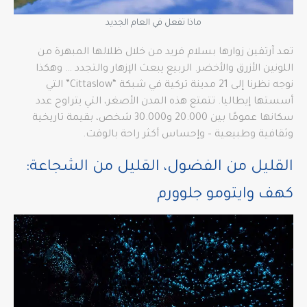
ماذا تفعل في العام الجديد
تعد آرتفين زوارها بسلام فريد من خلال ظلالها المبهرة من
اللونين الأزرق والأخضر. الربيع يبعث الإزهار والتجدد … وهكذا
نوجه نظرنا إلى 21 مدينة تركية في شبكة “Cittaslow” التي
أسستها إيطاليا. تتمتع هذه المدن الأصغر، التي يتراوح عدد
سكانها عمومًا بين 20.000 و30.000 شخص، بقيمة تاريخية
وثقافية وطبيعية – وإحساس أكثر راحة بالوقت.
القليل من الفضول، القليل من الشجاعة:
كهف وايتومو جلوورم