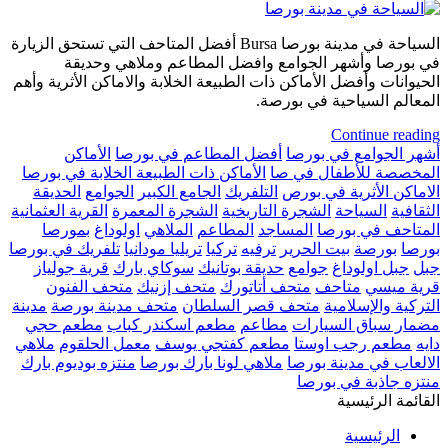
السياحة في مدينة بورصا Bursa أفضل المتاحف التي تستحق الزيارة
في بورصا وأشهر الجوامع وافضل المطاعم وملاهي وحديقة
الحيوانات وأفضل الأماكن ذات الطبيعة الخلابة والاماكن الأثرية وأهم
المعالم السياحية في بورصة.
Continue reading
أشهر الجوامع في بورصا
أفضل المطاعم في بورصا
الأماكن
المخصصة للأطفال في صا
الأماكن ذات الطبيعة الخلابة في بورصا
الاماكن الأثرية في بورص
التلفريك
الجامع الكبير
الجوامع
الحديقة
الثقافية
السياحة
الشجرة التاريخية
الشجرة المعمرة
القرية العثمانية
المتاحف في بورصا
المساجد
المطاعم
الملاهي
اولوداغ
بمورصا
بورصا
بورصة
بيت الحرير
ترفيه
تركيا
تريليا مودانيا
تلفريك في بورصا
جبل
جبل اولوداغ
جوامع
حديقة بوتانيك
سوكاي بارك
قرية جولياز
قرية ميسي
متاحف
متحف أتاتورك
متحف إزنيك
متحف الفنون
التركية والإسلامية
متحف قصر السلطان
متحف مدينة بورصة
مدينة
مضمار سباق السيارات
مطاعم
مطعم اسكندر كباب
مطعم حجي
دايه
مطعم رجب اوستا
مطعم كفتجي يوسف
معمل الحلقوم
ملاهي
الالعاب في مدينة بورصا
ملاهي لونا بارك بورصا
منتزه بوديوم بارك
منتزه جاذبة في بورصا
القائمة الرئيسية
الرئيسية