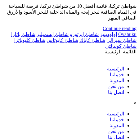
شواطئ تركيا، قائمة أفضل 10 من شواطئ تركيا، فرصة للسباحة
في المياه الصافية لبحر إيجه والمياه الداخلية للبحر الأسود والأزرق
الصافي المبهر
Continue reading
Ovabuku
أولودينيز
شاطئ إيزتوزو
شاطئ إيسميلير
شاطئ باتارا
شاطئ سيرالي
شاطئ كاباك
شاطئ كابوتاس
شاطئ كليوباترا
شاطئ كونيالتي
القائمة الرئيسية
الرئيسية
خدماتنا
المدونة
من نحن
اتصل بنا
×
الرئيسية
خدماتنا
المدونة
من نحن
اتصل بنا