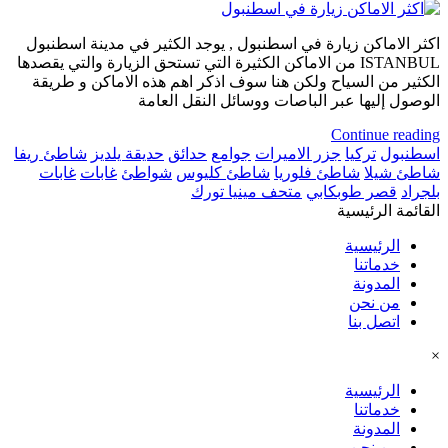
اكثر الاماكن زيارة في اسطنبول , يوجد الكثير في مدينة اسطنبول
ISTANBUL من الاماكن الكثيرة التي تستحق الزيارة والتي يقصدها
الكثير من السياح ولكن هنا سوف اذكر اهم هذه الاماكن و طريقة
الوصول إليها عبر الباصات ووسائل النقل العامة
Continue reading
اسطنبول
تركيا
جزر الاميرات
جوامع
حدائق
حديقة يلديز
شاطئ ريفا
شاطئ شيلا
شاطئ فلوريا
شاطئ كليوس
شواطئ
غابات
غابات
بلجراد
قصر طوبكابي
متحف مينيا تورك
القائمة الرئيسية
الرئيسية
خدماتنا
المدونة
من نحن
اتصل بنا
×
الرئيسية
خدماتنا
المدونة
من نحن