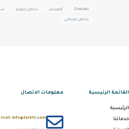
Ovabuku
أولودينيز
شاطئ إيزتوزو
شاط
شاطئ كونيالتي
القائمة الرئيسية
معلومات الاتصال
الرئيسية
-mail:
info@turktt.com
خدماتنا