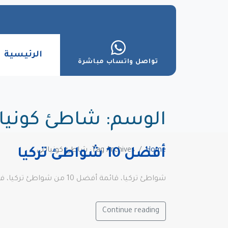
الرئيسية
تواصل واتساب مباشرة
الوسم:
شاطئ كونيال
Home
Tag Archives: شاطئ كونيالتي
أفضل 10 شواطئ تركيا
شواطئ تركيا، قائمة أفضل 10 من شواطئ تركيا، فرصة للسباحة في المياه الصافية لبحر إيجه والمياه الداخلية للبحر الأسود والأزرق الصافي المبهر
Continue reading