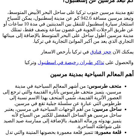
كم تبعد مرسين عن إسطنبول؟
تقع مدينة مرسين جنوب تركيا على ساحل البحر الأبيض المتوسط،
وتبعد مرسين مسافة 942.6 كم عن مدينة إسطنبول، يمكن للسياح
استئجار سيارة إسطنبول للتنقل بين المدينتين في مدة 10 ساعات أو
عن طريق الرحلات الجوية في غضون ساعة ونصف فقط، تمتلك
مدينة مرسين أطول ساحل على البحر المتوسط بالإضافة إلى مينائها
التجاري الذي يعد من أكبر الموانئ التجارية في تركيا.
يمكنك الآن
حجز فنادق
في تركيا بأرخص الاسعار
والحصول على
تذاكر طيران رخيصة في اسطنبول
وتركيا
أهم المعالم السياحية بمدينة مرسين
متحف طرسوس:
من أشهر المعالم السياحية في مدينة
مرسين، يتميز متحف طرسوس بآثاره القديمة والتي ترجع إلى
العصور الأثرية القديمة، سُمي المتحف بهذا الاسم نسبة إلى
طرطوس التي عبارة عن سلسلة جبلية تقع في مرسين.
ساحل مرسين:
من أهم الوجهات السياحية في مرسين، يعتبر
ساحل مرسين هو الساحل المفضل للكثير من السياح لأنه
يتميز بهدوئه ورماله الذهبية. بالإضافة إلى ممارسة صيد الصيد
على شواطئه الساحرة.
قلعة معمورة:
تتميز قلعة معمورة بحصونها المتينة والتي تدل