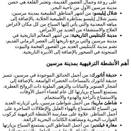
على روعة وجمال العصور القديمة، وتعتبر القلعة هي حصن
مدينة مرسين الأول من ناحية البحر.
شلال إيليسو:
من أشهر المناطق الطبيعية بمدينة مرسين،
يتميز شلال إيليسو بمناظره الطبيعية الخلابة. بالإضافة إلى
مياهه المعدنية والتي يأتي إليها السياح من كل مكان لأغراض
العلاج والاستشفاء من العديد من الأمراض.
مدينة كاينتليس التاريخية:
من أشهر المعالم التاريخية في
مدينة مرسين والتي يرجع تاريخها إلى العصر الرماني القديم،
تضم مدينة كاينتليس العديد من القصور الفخمة والبيوت
المنحوتة في الصخور بالإضافة إلى الأديرة التاريخية.
أهم الأنشطة الترفيهية بمدينة مرسين
حديقة أتاتورك:
من أجمل الحدائق الموجودة في مرسين، تتميز
حديقة أتاتورك بالمساحات الخضراء الواسعة. بالإضافة إلى
أشجار الصنوبر والنباتات والزهور الملونة ذات الروائح العطرة،
يستمتع السياح بزيارتها كل عام لقضاء أجمل الأوقات
والاستمتاع بالراحة والهدوء والاستجمام.
شاطئ مارينا:
من أجمل شواطئ مرسين، يأتي لزيارته العديد
من السياح للاستمتاع بالهواء العليل والإطلالات الساحرة على
أجمل المناظر. علاوة على ممارسة الأنشطة الترفيهية كركوب
القوارب البحرية ومشاهدة الكائنات البحرية الرائعة.
مغارة غيلندير:
من أجمل المناطق التي يستمتع السياح بزيارتها
في مرسين لاستكشاف المغارة من الداخل والتمتع بجمالها.