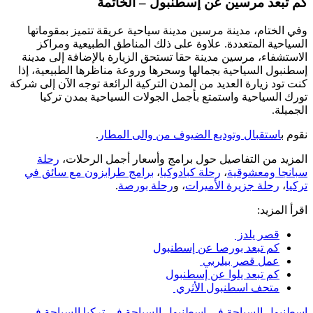
كم تبعد مرسين عن إسطنبول – الخاتمة
وفي الختام، مدينة مرسين مدينة سياحية عريقة تتميز بمقوماتها
السياحية المتعددة. علاوة على ذلك المناطق الطبيعية ومراكز
الاستشفاء، مرسين مدينة حقا تستحق الزيارة بالإضافة إلى مدينة
إسطنبول السياحية بجمالها وسحرها وروعة مناظرها الطبيعية، إذا
كنت تود زيارة العديد من المدن التركية الرائعة توجه الآن إلى شركة
تورك السياحية واستمتع بأجمل الجولات السياحية بمدن تركيا
الجميلة.
نقوم ب
استقبال وتوديع الضيوف من والى المطار
.
المزيد من التفاصيل حول برامج وأسعار أجمل الرحلات،
رحلة
سبانجا ومعشوقية
،
رحلة كبادوكيا
،
برامج طرابزون مع سائق في
تركيا
،
رحلة جزيرة الأميرات
، و
رحلة بورصة
.
اقرأ المزيد:
قصر يلدز
كم تبعد بورصا عن إسطنبول
عمل قصر بيلربي
كم تبعد يلوا عن إسطنبول
متحف اسطنبول الأثري
إسطنبول
السياحة في اسطنبول
السياحة في تركيا
السياحة في