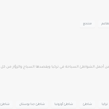
اعم
منتجع
جمل الشواطئ السياحة في تركيا ويقصدها السياح والزوّار من كل انح
تركيا
شاطئ
شاطئ أوزونيا
شاطئ جدا بوستان
شاطئ ف