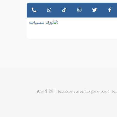
احجز سائق أمين في اسطنبول بأسعار تبدأ من 90$ دولار أمريكي، وتكلفة السياحة في إسطنبول، دليل السياحة في إسطنبول وسيارة مع سائق في اسطنبول | 120$ ايجار