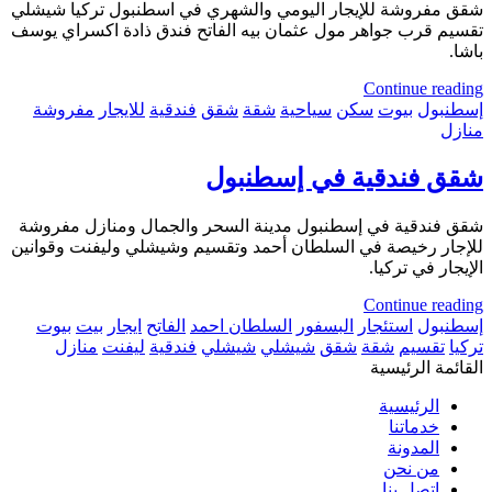
شقق مفروشة للإيجار اليومي والشهري في اسطنبول تركيا شيشلي
تقسيم قرب جواهر مول عثمان بيه الفاتح فندق ذادة اكسراي يوسف
باشا.
Continue reading
إسطنبول
بيوت
سكن
سياحية
شقة
شقق
فندقية
للايجار
مفروشة
منازل
شقق فندقية في إسطنبول
شقق فندقية في إسطنبول مدينة السحر والجمال ومنازل مفروشة
للإجار رخيصة في السلطان أحمد وتقسيم وشيشلي وليفنت وقوانين
الإيجار في تركيا.
Continue reading
إسطنبول
استئجار
البسفور
السلطان احمد
الفاتح
ايجار
بيت
بيوت
تركيا
تقسيم
شقة
شقق
شيشلي
شيشلي
فندقية
ليفنت
منازل
القائمة الرئيسية
الرئيسية
خدماتنا
المدونة
من نحن
اتصل بنا