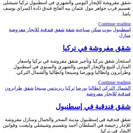
شقق مفروشة للإيجار اليومي والشهري في اسطنبول تركيا شيشلي
تقسيم قرب جواهر مول عثمان بيه الفاتح فندق ذادة اكسراي يوسف
باشا.
Continue reading
إسطنبول
بيوت
سكن
سياحية
شقة
شقق
فندقية
للايجار
مفروشة
منازل
شقق مفروشة في تركيا
استئجار شقق بتركيا وتأجير شقق مفروشة في تركيا واسعار
المنازل للبيع والإيجار اليومي والشهري والسنوي في اسطنبول
وطرابزون وانطاليا وبورصا وسبنجا وانطاليا والشمال التركي.
Continue reading
الشمال التركي
انطاليا
بورصا
تركيا
ريزيدنس
سبنجا
شقق
طرابزون
فندقية
للايجار
مفروشة
شقق فندقية في إسطنبول
شقق فندقية في إسطنبول مدينة السحر والجمال ومنازل مفروشة
للإجار رخيصة في السلطان أحمد وتقسيم وشيشلي وليفنت وقوانين
الإيجار في تركيا.