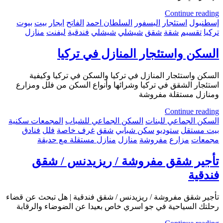
Continue reading
إسطنبول
استئجار
البسفور
السلطان احمد
الفاتح
ايجار
بيت
بيوت
تركيا
تقسيم
شقة
شقق
شيشلي
شيشلي
فندقية
ليفنت
منازل
السكن واستئجار المنازل في تركيا
السكن واستئجار المنازل في تركيا والسكن في تركيا وكيفية
استئجار الشقق في تركيا وشرائها وأنواع السكن من فلل ومزارع
ومنازل مستقلة مفروشة
Continue reading
السكن الجماعي للبنات
السكن الجماعي للشباب
المجمعات سكنية
بيت مستقل
ستوديو
سكن شبابي
شقق
غرف خاصة
فلل
فنادق
مجمعات
مزارع
مفروشة
منازل
منازل مستقلة مع حديقة
تأجير شقق مفروشة / ريزيدنس / شقق
فندقية
تأجير شقق مفروشة / ريزيدنس / شقق فندقية | هل تبحث عن قضاء
رحلتك السياحية في جو اسري خاص بعيدا عن الضوضاء والرقابة