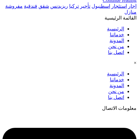
Continue reading
اجار
استئجار
اسطنبول
تأجير
تركيا
ريزيدنس
شقق
فندقية
مفروشة
منازل
القائمة الرئيسية
الرئيسية
خدماتنا
المدونة
من نحن
اتصل بنا
×
الرئيسية
خدماتنا
المدونة
من نحن
اتصل بنا
معلومات الاتصال