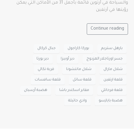
والسياحة في أرتوين قائمة بأجمل 31 من الأماكن التي يمكن
رؤيتها في آرتفين
Continue reading
بارهل ستريم
بوركا كاراجول
جبال كركال
جسر اورتاجلار المزدوج
دير أوبيزا
دير بورتا
شلال مارال
شلال مانتشونا
قرية تكالي
قلعة ارتفين
قلعة ساتل
قلعة سافسات
قلعة فرحاتلي
مقابر اسكندر باشا
هضبة أرسيان
هضبة بايازسو
وادي حاتيلة