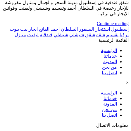
شقق فندقية في إسطنبول مدينة السحر والجمال ومنازل مفروشة
للإجار رخيصة في السلطان أحمد وتقسيم وشيشلي وليفنت وقوانين
الإيجار في تركيا.
Continue reading
إسطنبول
استئجار
البسفور
السلطان احمد
الفاتح
ايجار
بيت
بيوت
تركيا
تقسيم
شقة
شقق
شيشلي
شيشلي
فندقية
ليفنت
منازل
القائمة الرئيسية
الرئيسية
خدماتنا
المدونة
من نحن
اتصل بنا
×
الرئيسية
خدماتنا
المدونة
من نحن
اتصل بنا
معلومات الاتصال