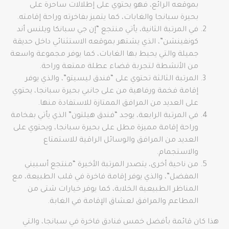
بموقعه الرائع، فهو يحتوي على إطلالات ساحرة على
بحيرة سبانجا والغابات، كما يتميز بفاخرته وراحة إقامته.
في المرتبة الثانية، يأتي منتجع “إن جي سبانكا ويلنس أند
كونفينشن”، الذي يشتهر بموقعه الاستثنائي داخل حديقة
جميلة والتي يحيط بها الغابات، كما يوفر مجموعة واسعة
من الأنشطة لتجربة قضاء عطلة ممتعة وراحة.
المرتبة الثالثة تحتوي على “فندق ليسيتو”، والذي يوفر
إقامة فخمة ورفاهية من على جانبي بحيرة سبانجا، يحتوي
على العديد من المرافق الممتازة للاستفادة منها.
في المرتبة الرابعة، يوجد “فندق هيلتون” الذي يأتي بفخامة
وراحة إقامة مميزة مطل على بحيرة سبانجا، ويحتوي على
العديد من المرافق والوسائل الراقية للاستمتاع
والاستجمام.
من ناحية أخرى، يتصدر المرتبة الأخيرة “منتجع أسبيني
المفضل”، والذي يوفر إقامة فاخرة في قلب الطبيعة، مع
المناظر الطبيعية الخلابة، كما يوفر خيارات شتى من
المطاعم والمرافق لعشاق الإقامة في الغابة.
هذا كان قائمة بأفضل خمس فنادق فاخرة في سبانجا، والتي