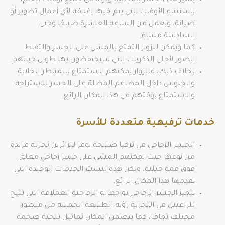
يتميز هذا الجسر بإمكانية زيارته في جميع أوقات العام،
باستثناء الأوقات التي يتم فيها إغلاقه لأي أعمال تطوير أو
صيانة، ويعمل من الساعة العاشرة صباحًا وحتى
السادسة مساءً.
كما ويمكن للزوار التمتع بالمشي على الجسر والتقاط
الصور لأحلى الذكريات التي سيحتفظون بها طوال حياتهم.
بخلاف ذلك، فالزوار يمكنهم الاستمتاع بالمناظر الخلابة
والجلوس داخل المطاعم المطلة على الجسر للاستراحة
والاستمتاع بوقتهم في هذا المكان الرائع.
خدمات ترفيهية متعددة للأسرة
الجسر الزجاجي في تركيا صبنجة يوفر للزائرين تجربة فريدة
من نوعها حيث يمكنهم المشي على جسر زجاجي معلق
فوق قمة جبلية، ولكن هذه ليست الخدمات الوحيدة التي
يقدمها هذا المكان الرائع.
يتميز الجسر الزجاجي بواجهاته الزجاجية العملاقة التي تتيح
للراغبين في التجربة رؤية الطبيعة الجميلة من منظور
مختلف تمامًا، كما يتضمن المكان تماثيل ثلجية ضخمة