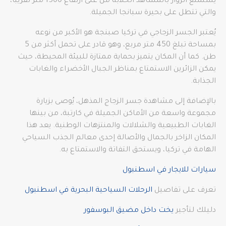
يستمتع الزوار بالمشاهد الخلابة من على ارتفاع 1500 متر تقريبًا،
والتي تتطل على بحيرة سبانجا الجميلة.
يُعتبر الجسر الزجاجي في تركيا صبنجة هو الأكبر من نوعه
بمساحة تبلغ 450 متر مربع، وهو قادر على تحمل أكثر من 5
طن. كما أن المكان يتميز بحماية ممتازة للبيئة المحيطة، حيث
يمكن الزائرين الاستمتاع بمناظر الجبال الأخضراء والغابات
الجذابة.
بالإضافة إلى مشاهدة جسر الزجاج المذهل، يُوصى بزيارة
مجموعة واسعة من الأماكن الجميلة في كارتبة، من بينها
الغابات الطبيعية والشلالات والمنتزهات الوطنية. يعد هذا
المكان الزاخر بالجمال والأصالة إحدى معالم الجذب السياحي
الهامة في تركيا، ويستحق التفاتة والاستمتاع به.
سيارات للايجار في اسطنبول
تعرف على تفاصيل
الرحلات السياحية البحرية في اسطنبول
دليلك لتأجير
يخت داخل مضيق البوسفور