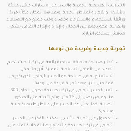
الشلالات الطبيعية الجميلة والسير على مسارات مشي مليئة
بالأشجار والأزهار والمناظر الخلابة. ويعد هذا المكان مكانًا فريدًا
ورائعًا للاستجمام والاسترخاء وقضاء وقت ممتع مع الأصدقاء
والعائلة. فهو يجمع بين الجمال والإثارة والإثراء الثقافي بشكل
مدهش يستحق الزيارة.
تجربة جديدة وفريدة من نوعها
تعتبر صبنجة منطقة سياحية رائعة في تركيا، حيث تضم
العديد من الأماكن السياحية المميزة. أبرز ما يمكن
الاستمتاع به في صبنجة هو الجسر الزجاجي الذي يقع في
قمة جبل يلدز، ويعد تجربة فريدة من نوعها.
يتميز الجسر الزجاجي في تركيا صبنجة بطول يتجاوز 300
متر وعرض يصل إلى 1.5 متر. ويتم تثبيته على الصخور
الصلبة. كما يطل هذا الجسر على مناظر طبيعية خلابة
وساحرة.
للحصول على تجربة لا تُنسى، يمكنك القفز على الجسر
الزجاجي في تركيا صبنجة والتمتع بإطلالة خلابة تمتد على