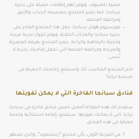
مميزة للضيوف، ويوفر لهم إطلالات جميلة على بحيرة
سبانجا. كما يتميز المنتجع بتصميمه الجذاب والأنيق
ومرافقه الفخمة.
فورسيزونز هوتل سبانجا: يطل هذا المنتجع الفاخر على
بحيرة سبانجا والغابات الخلابة، ويوفر للزوار تجربة فريدة
ومليئة بالرفاهية والراحة. يتميز المنتجع بغرفه العصرية
والمريحة ومرافقه الفخمة التي تجعل إقامتك تجربة لا
تُنسى.
اختر المنتجع المناسب لك واستمتع بإقامتك الجميلة في
صبنجة تركيا!
فنادق سبانجا الفاخرة التي لا يمكن تفويتها
ستقدم لك هذه المقالة أفضل خمس فنادق فاخرة في سبانجا
تركيا، التي لا يمكنك تفويتها. ستتمتع بإقامة استثنائية وخدمة
ممتازة في هذه الفنادق.
في المرتبة الأولى، يأتي منتجع “ريتشموند”، والذي يشتهر