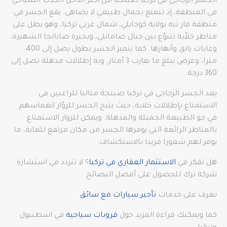
الجسر الزجاجي في تركيا صبنجة من أكثر أماكن الجذب السياحي
في المنطقة، إذ تتمتع بجمال طبيعي لا يضاهى. يقع الجسر في
منطقة قار تبه بولاية كوجايلي، شمال غربي تركيا، وهو يطل على
مناظر خلاّبة تتنوّع بين جبال صامانلي، وبحيرة صابانجا الشهيرة،
وغابات يانق وأنهارها. كما يتميز الجسر بطول يصل إلى 400
مترا، وعرض يبلغ ما يقارب 3 أمتار، وبه إطلالات مذهلة تصل إلى
360 درجة.
يعد الجسر الزجاجي في تركيا صبنجة مثاليا للراغبين في
الاستمتاع بإطلالات خلابة، حيث يتيح الجسر للزوّار انغماسهم
في جو الطبيعة الجميلة والمذهلة. ويمكن للزوار الاستمتاع
بالمناظر الرائعة التي يوفرها الجسر من مكان مرتفع للغاية، ما
يوفر لهم شعورا فريدا بالاستكشاف.
هل تفكر في
الاستثمار العقاري في تركيا
؟ لا تتردد في استشارة
شركة ترك للحصول على أفضل النصائح
تعرف على خدمات
تأجير سيارات مع سائق
كما ويمكنك قراءة المزيد حول
قروبات سياحية
في اسطنبول