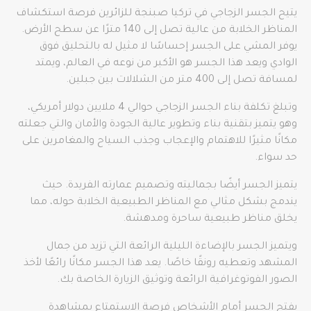
يتيح الجسر الزجاجي في تركيا صبنجة للزائرين فرصة استكشاف
المناظر الخلابة من عالية تصل إلى 140 مترًا عن سطح الأرض.
يوفر المشي على الجسر إحساسًا لا مثيل له بالتحليق فوق
الوادي ويعد هذا الجسر هو الأكبر من نوعه في العالم، ويمتد
لمسافة تصل إلى 400 متر من الشلالات بين جبلين.
وتبلغ تكلفة بناء الجسر الزجاجي حوالي 4 ملايين دولار أمريكي،
وهو يتميز بتقنية بناء وتطوير عالية الجودة والأمان والتي جعلته
مكانًا مثيرًا للاهتمام والإعجاب وجذب السياح والمغامرين على
حد سواء.
يتميز الجسر أيضًا بجماليته وتصميم عمارته الفريدة. حيث
يندمج بشكل مثالي مع المناظر الطبيعية الخلابة حوله، مما
يخلق مناظر طبيعية ساحرة ومدهشة.
ويتميز الجسر بالإضاءة الليلية الرائعة التي تزيد من جمال
المشهد وتعطيه رونقًا خاصًا. يعد هذا الجسر مكانًا رائعًا لأخذ
الصور الفوتوغرافية الرائعة وتوثيق الزيارة الخاصة بك.
يفتح الجسر أمام الأشخاص فرصة الاستمتاع بمشاهدة