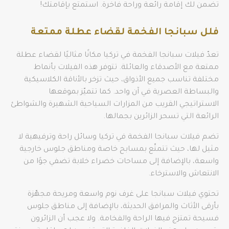
تضمن لك إقامة رائعة وراحة فاخرة. استمتع بإقامتك!
فلل سبانجا الفخمة لقضاء عطلة ممتعة
تعدّ فيلات سبانجا الفخمة في تركيا مكانًا مثاليًا لقضاء عطلة
ممتعة مع الأصدقاء والعائلة. تتوفر هذه الفيلات بأنماط
مختلفة تناسب جميع الأذواق، حيث تزخر بالأناقة الكلاسيكية
والبساطة العصرية في آن واحد. كما تتميّز بموقعها
الاستراتيجي القريب من المزارات السياحية الشهيرة والشواطئ
الرائعة التي تسحر الزائرين بجمالها.
تضم فيلات سبانجا الفخمة في تركيا وسائل راحة وترفيهية لا
مثيل لها، حيث تتمتّع بمسابح خاصة ومناطق جلوس خارجية
واسعة، بالإضافة إلى مساحات خضراء خلابة تضفي جوًا من
الانتعاش والاسترخاء.
تحتوي فيلات سبانجا على غرف نوم واسعة ومريحة مجهّزة
بأرقى الأثاث والمرافق الحديثة، بالإضافة إلى مناطق جلوس
فسيحة تمتزج فيها الراحة والفخامة. ولا عجب أن الزائرون