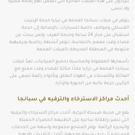
يترددون على هذه الفيلات الفاخرة التي تضمن لهم إقامة مميزة
ولا تنسى.
يتوفر في فيلات سبانجا الفخمة في تركيا خدمة الإنترنت
اللاسلكي ومواقف خاصة للسيارات، بالإضافة إلى خدمة
استقبال على مدار 24 ساعة وخدمة الغرف. ولمن يبحث عن
قضاء وقت مفعم بالحماسة، تتوفر أنشطة رياضية وترفيهية
متنوعة في المنطقة المحيطة بالفيلات الفخمة.
بأسعارها المعقولة والمناسبة لجميع الميزانيات، تعدّ فيلات
سبانجا الفخمة في تركيا ملاذًا مثاليًا لقضاء وقت ممتع مع
العائلة والأصدقاء في الهواء الطلق وبأجواء رائعة تضفي على
الزائرين جرعة عالية من الحيوية والإثارة.
أحدث مراكز الاسترخاء والترفيه في سبانجا
يقع في مدينة صبنجة التركية، أحدث مراكز الاسترخاء والترفيه
التي تتميز بإطلالة ساحرة على الطبيعة الخضراء الجميلة
والبحيرة الرائعة. يوفر المنتجع مجموعة واسعة من الخدمات
المميزة مثل غرف مريحة ومجهزة بأحدث التقنيات وأجهزة