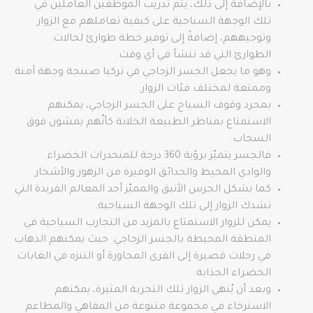
بالإضافة إلى ذلك، يتم تدريب الموظفين العاملين في
تلك الوجهة السياحية على كيفية تعاملهم مع الزوار
وتوجيههم، إضافةً إلى توفير خطة طوارئ لحالات
الطوارئ التي قد تنشأ في أي وقت.
وهو ما يجعل الجسر الزجاجي في تركيا صبنجة وجهة آمنة
وممتعة لمختلف فئات الزوار.
بمجرد وقوف السياح على الجسر الزجاجي، يمكنهم
الاستمتاع بمناظر الطبيعة الخلابة كأنّهم يمشون فوق
السحاب.
فالجسر يتميّز برؤية 360 درجة للمنحدرات الخضراء
والوادي المحيط والحدائق الوفيرة من الزهور والأشجار.
كما يشكل الجرس الأنيق والمميّز أحد المعالم الفريدة التي
تشدك الزوار إلى تلك الوجهة السياحية.
يمكن للزوار الاستمتاع بالمزيد من التجارب السياحية في
المنطقة المحيطة بالجسر الزجاجي. حيث يمكنهم الذهاب
في رحلات قصيرة إلى القرى المجاورة أو التنزه في الغابات
الخضراء الجذابة.
وبعد أن يُنهي الزوار تلك التجربة المثيرة، يمكنهم
الاسترخاء في مجموعة متنوعة من المقاهي والمطاعم