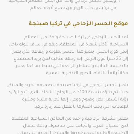
ويعتبر الجسر الزجاجي واحدا من أجمل المعالم السياحية
في تركيا، ويجذب الزوار من جميع أنحاء العالم.
موقع الجسر الزجاجي في تركيا صبنجة
يُعد الجسر الزجاجي في تركيا صبنجة واحدًا من المعالم
السياحية الأكثر شهرة في المنطقة، ويقع في سافرانبولو داخل
إنجى كوي الجبلي. يتميز هذا الجسر بطوله وارتفاعه الذي يصل
إلى 25 متراً فوق الأرض. إنه وجهة مثالية لمن يريد الاستمتاع
بالطبيعة الخلابة والمناظر الرائعة التي تحيط به، كما يعتبر
مكاناً رائعاً لالتقاط الصور التذكارية المميزة.
يتميز الجسر الزجاجي في تركيا صبنجة بتصميمه الفريد والمبتكر
حيث تم بناؤه بنسبة 100٪ من الزجاج الشفاف الذي يتيح لزوّاره
رؤية الأسفل بكل وضوح ووعي. إنها تجربة مثيرة ومثيرة
للإعجاب التي يجب اختبارها بالفعل عند زيارة تركيا.
تعتبر الشرفة الزجاجية واحدة من الأماكن السياحية المفضلة
لدى السياح العرب والأجانب على حد سواء وذلك لجمال
الطبيعة الخلابة المحيطة بها والمناظر الخلابة التي يمكن