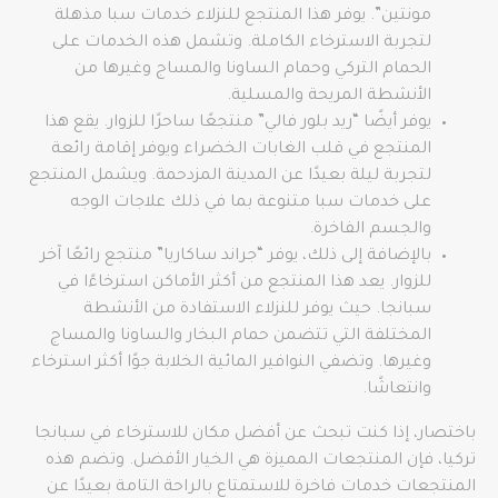
مونتين”. يوفر هذا المنتجع للنزلاء خدمات سبا مذهلة
لتجربة الاسترخاء الكاملة. وتشمل هذه الخدمات على
الحمام التركي وحمام الساونا والمساج وغيرها من
الأنشطة المريحة والمسلية.
يوفر أيضًا “ريد بلور فالي” منتجعًا ساحرًا للزوار. يقع هذا
المنتجع في قلب الغابات الخضراء ويوفر إقامة رائعة
لتجربة ليلة بعيدًا عن المدينة المزدحمة. ويشمل المنتجع
على خدمات سبا متنوعة بما في ذلك علاجات الوجه
والجسم الفاخرة.
بالإضافة إلى ذلك، يوفر “جراند ساكاريا” منتجع رائعًا آخر
للزوار. يعد هذا المنتجع من أكثر الأماكن استرخاءًا في
سبانجا. حيث يوفر للنزلاء الاستفادة من الأنشطة
المختلفة التي تتضمن حمام البخار والساونا والمساج
وغيرها. وتضفي النوافير المائية الخلابة جوًا أكثر استرخاء
وانتعاشًا.
باختصار، إذا كنت تبحث عن أفضل مكان للاسترخاء في سبانجا
تركيا، فإن المنتجعات المميزة هي الخيار الأفضل. وتضم هذه
المنتجعات خدمات فاخرة للاستمتاع بالراحة التامة بعيدًا عن