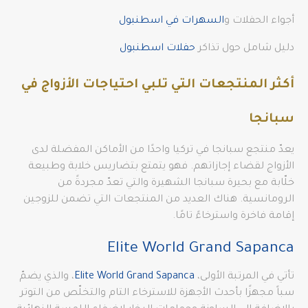
أجواء الحفلات و
السهرات في اسطنبول
دليل شامل حول تذاكر
حفلات اسطنبول
أكثر المنتجعات التي تلبي احتياجات الأزواج في
سبانجا
يعدّ منتجع سبانجا في تركيا واحدًا من الأماكن المفضلة لدى
الأزواج لقضاء إجازاتهم. فهو يتمتع بتضاريس خلابة وطبيعة
خلّابة مع بحيرة سبانجا الشهيرة والتي تعدّ مجردةً من
الرومانسية. هناك العديد من المنتجعات التي تضمن للزوجين
إقامة فاخرة واسترخاءً تامًا.
Elite World Grand Sapanca
تأتي في المرتبة الأولى،
Elite World Grand Sapanca
، والذي يضمّ
سباً مجهزًا بأحدث الأجهزة للاسترخاء التام والتخلّص من التوتر