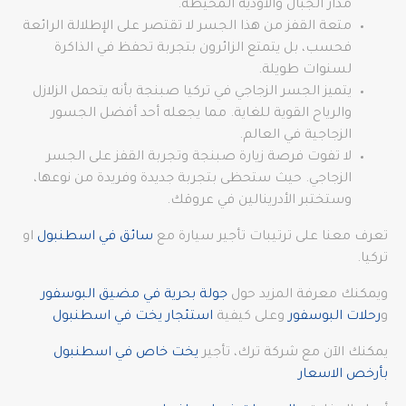
مدار الجبال والأودية المحيطة.
متعة القفز من هذا الجسر لا تقتصر على الإطلالة الرائعة
فحسب، بل يتمتع الزائرون بتجربة تحفظ في الذاكرة
لسنوات طويلة.
يتميز الجسر الزجاجي في تركيا صبنجة بأنه يتحمل الزلازل
والرياح القوية للغاية. مما يجعله أحد أفضل الجسور
الزجاجية في العالم.
لا تفوت فرصة زيارة صبنجة وتجربة القفز على الجسر
الزجاجي. حيث ستحظى بتجربة جديدة وفريدة من نوعها،
وستختبر الأدرينالين في عروقك.
تعرف معنا على ترتيبات تأجير سيارة مع
سائق في اسطنبول
او
تركيا.
ويمكنك معرفة المزيد حول
جولة بحرية في مضيق البوسفور
و
رحلات البوسفور
وعلى كيفية
استئجار يخت في اسطنبول
يمكنك الآن مع شركة ترك، تأجير
يخت خاص في اسطنبول
بأرخص الاسعار