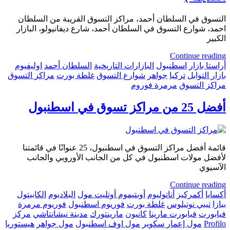
التسوق في السلطان أحمد، مراكز التسوق القريبة من السلطان
احمد، شوارع التسوق في السلطان أحمد، شارع ديفانيولو، البازار
الكبير
Continue reading
أراستا بازار
اسطنبول
البازارات التاريخية
السلطان أحمد
اوليفيوم
بازار التوابل
تركيا
جواهر
شوارع التسوق
غلطة بورت
مراكز التسوق
مراكز التسوق
مرمرة فوروم
أفضل 25 من مراكز تسوق في اسطنبول
قائمة أفضل مراكز التسوق في اسطنبول، 25 عنوانًا في قائمتنا
لأفضل مولات اسطنبول في كل من الجانب الأوروبي والجانب
الآسيوي
Continue reading
أكسايا
أكمركيز
أناتوليوم
أوبتيموم أوتليت مول
البلاديوم
الكابيتول
بيازا
تيبي نوتيلوس
غلطة بورت
فوريوم اسطنبول
فوريوم مرمرة
فيابورت
فيابورت مارينا
كانيون
مارينتورك
مدينة نيشانتاشي
مركز
Profilo
مول إعمار سكوير
مول اوف اسطنبول
مول جواهر
هيستوريا