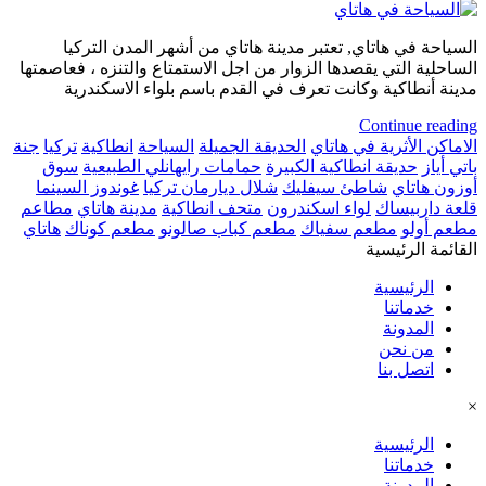
السياحة في هاتاي, تعتبر مدينة هاتاي من أشهر المدن التركيا
الساحلية التي يقصدها الزوار من اجل الاستمتاع والتنزه ، فعاصمتها
مدينة أنطاكية وكانت تعرف في القدم باسم بلواء الاسكندرية
Continue reading
الاماكن الأثرية في هاتاي
الحديقة الجميلة
السياحة
انطاكية
تركيا
جنة
باتي أياز
حديقة انطاكية الكبيرة
حمامات رايهانلي الطبيعية
سوق
أوزون هاتاي
شاطئ سيفليك
شلال ديارمان تركيا
غوندوز السينما
قلعة داربيساك
لواء اسكندرون
متحف انطاكية
مدينة هاتاي
مطاعم
مطعم أولو
مطعم سفياك
مطعم كباب صالونو
مطعم كوناك
هاتاي
القائمة الرئيسية
الرئيسية
خدماتنا
المدونة
من نحن
اتصل بنا
×
الرئيسية
خدماتنا
المدونة