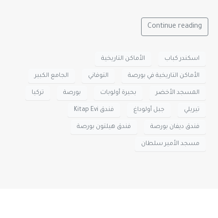
Continue reading
اسكندر كباب
الأماكن التاريخية
الأماكن التاريخية في بورصة
التوفاني
الجامع الكبير
المسجد الأخضر
بحيرة أولوبات
بورصة
تركيا
تيريلي
جبل أولوداغ
فندق Kitap Evi
فندق ديفان بورصة
فندق هيلتون بورصة
مسجد الأمير سلطان