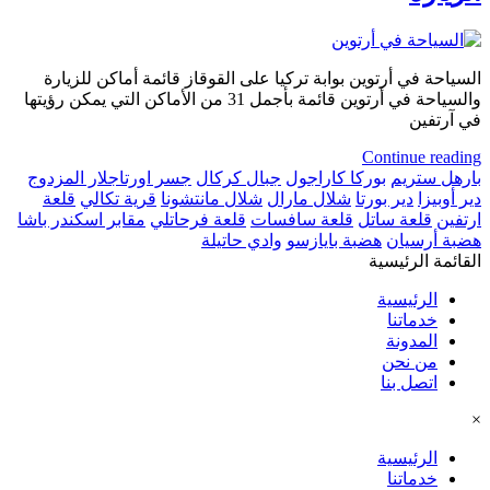
السياحة في أرتوين بوابة تركيا على القوقاز قائمة أماكن للزيارة
والسياحة في أرتوين قائمة بأجمل 31 من الأماكن التي يمكن رؤيتها
في آرتفين
Continue reading
بارهل ستريم
بوركا كاراجول
جبال كركال
جسر اورتاجلار المزدوج
دير أوبيزا
دير بورتا
شلال مارال
شلال مانتشونا
قرية تكالي
قلعة
ارتفين
قلعة ساتل
قلعة سافسات
قلعة فرحاتلي
مقابر اسكندر باشا
هضبة أرسيان
هضبة بايازسو
وادي حاتيلة
القائمة الرئيسية
الرئيسية
خدماتنا
المدونة
من نحن
اتصل بنا
×
الرئيسية
خدماتنا