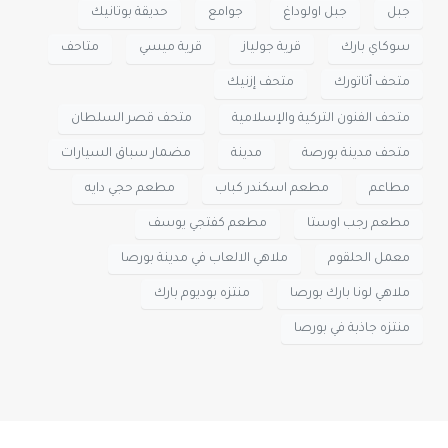
جبل
جبل اولوداغ
جوامع
حديقة بوتانيك
سوكاي بارك
قرية جولياز
قرية ميسي
متاحف
متحف أتاتورك
متحف إزنيك
متحف الفنون التركية والإسلامية
متحف قصر السلطان
متحف مدينة بورصة
مدينة
مضمار سباق السيارات
مطاعم
مطعم اسكندر كباب
مطعم حجي دايه
مطعم رجب اوستا
مطعم كفتجي يوسف
معمل الحلقوم
ملاهي الالعاب في مدينة بورصا
ملاهي لونا بارك بورصا
منتزه بوديوم بارك
منتزه جاذبة في بورصا