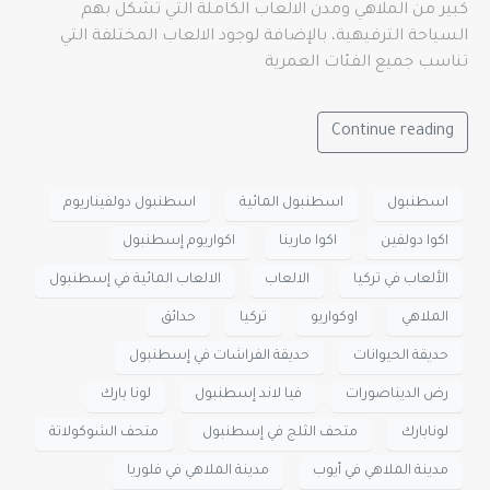
كبير من الملاهي ومدن الالعاب الكاملة التي تشكل بهم
السياحة الترفيهية، بالإضافة لوجود الالعاب المختلفة التي
تناسب جميع الفئات العمرية
Continue reading
اسطنبول
اسطنبول المائية
اسطنبول دولفيناريوم
اكوا دولفين
اكوا مارينا
اكواريوم إسطنبول
الألعاب في تركيا
الالعاب
الالعاب المائية في إسطنبول
الملاهي
اوكواريو
تركيا
حدائق
حديقة الحيوانات
حديقة الفراشات في إسطنبول
رض الديناصورات
فيا لاند إسطنبول
لونا بارك
لونابارك
متحف الثلج في إسطنبول
متحف الشوكولاتة
مدينة الملاهي في أيوب
مدينة الملاهي في فلوريا