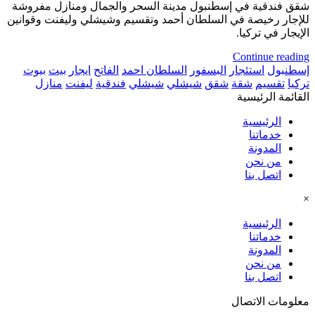
شقق فندقية في إسطنبول مدينة السحر والجمال ومنازل مفروشة
للإجار رخيصة في السلطان أحمد وتقسيم وشيشلي وليفنت وقوانين
الإيجار في تركيا.
Continue reading
إسطنبول
استئجار
البسفور
السلطان احمد
الفاتح
ايجار
بيت
بيوت
تركيا
تقسيم
شقة
شقق
شيشلي
شيشلي
فندقية
ليفنت
منازل
القائمة الرئيسية
الرئيسية
خدماتنا
المدونة
من نحن
اتصل بنا
×
الرئيسية
خدماتنا
المدونة
من نحن
اتصل بنا
معلومات الاتصال