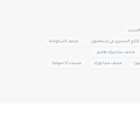
لحديث
لثلج السحري في إسطنبول
متحف الشكولاتة
متحف سادبيرك هانيم
را
متحف مينا تورك
مسجد آيا صوفيا