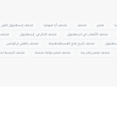
يا
قصر
متحف
متحف أيا صوفيا
متحف إسطنبول للفن ا
متحف الألعاب في اسطنبول
متحف الاثار في إسطنبول
متحف ا
سطنبول
متحف تاريخ فتح القسطنطينية
متحف راهمي م.كوتش
متحف قصر بيلار بيه
متحف قصر دولما بخشة
متحف كنيسة تشو