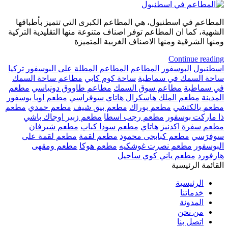
المطاعم في اسطنبول، هي المطاعم الكبرى التي تتميز بأطباقها
الشهية، كما ان المطاعم توفر اصناف متنوعة منها التقليدية التركية
ومنها الشرقية ومنها الاصناف الغربية المتميزة
Continue reading
اسطنبول
البوسفور
المطاعم
المطاعم المطلة على البوسفور
تركيا
ساحة السمك في سماطية
ساحة كوم كابي
مطاعم ساحة السمك
في سماطية
مطاعم سوق السمك
مطاعم طاووق دونياسي
مطعم
المدينة
مطعم الملك هاسكرال هاتاي سوفراسي
مطعم اوبا بوسفور
مطعم بالكتشي
مطعم بوراك
مطعم بيق شيف
مطعم حمدي
مطعم
ذا ماركت بوسفور
مطعم رجب اسطا
مطعم زبير اوجاك باشي
مطعم سفرة اكدنيز هاتاي
مطعم سودا كباب
مطعم شيرفان
سوفرَسي
مطعم كبابجى محمود
مطعم لقمة
مطعم لقمة على
البوسفور
مطعم نصرت غوشكيه
مطعم هوكا
مطعم ومقهى
هارفورد
مطعم ياني كوي ساحيل
القائمة الرئيسية
الرئيسية
خدماتنا
المدونة
من نحن
اتصل بنا