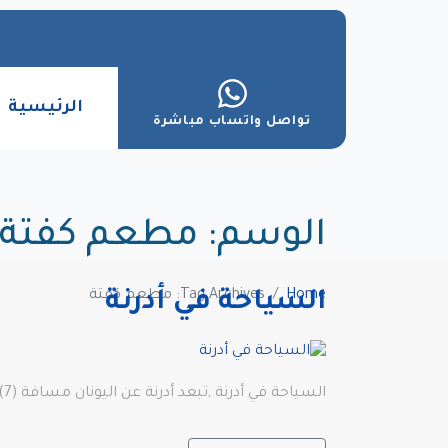
الرئيسية
تواصل واتساب مباشرة
الوسم:
مطعم كفتة
Home
Tag Archives: مطعم كفتة
السياحة في أدرنة
السياحة في أدرنة ,تبعد أدرنة عن اليونان مسافة (7) كم، وتبعد عن (بلغاريا) مسافة قدرت مساحتها (20)كم، كما يمر بها نهر(ماريتزا).