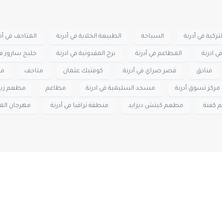
ركية في أدرنة
السياحة
الطبيعة الخلابة في أدرنة
المتاحف في أدر
 ادرنة
المطاعم في أدرنة
برج المقدونية في ادرنة
خليج ساروز في
فنادق
قصر صراي في أدرنة
كوفتيك عثمان
متاحف
مت
مركز تسوق أدرنة
مسجد السليمية في ادرنة
مطاعم
مطعم زيند
 كفتة
مطعم كيتش ديزايد
منطقة تراقيا في أدرنة
مهرجان المص