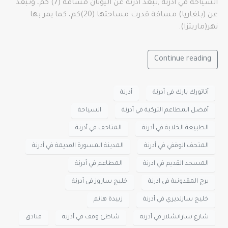
السياحة في أدرنة ,تبعد أدرنة عن اليونان مسافة (7) كم، وتبعد
عن (بلغاريا) مسافة قدرت مساحتها (20)كم، كما يمر بها
نهر(ماريتزا).
Continue reading
أتاتورك بارك في أدرنة
أدرنة
أفضل المطاعم التركية في أدرنة
السياحة
الطبيعة الخلابة في أدرنة
المتاحف في أدرنة
المتحف الوقفي في أدرنة
المدينة المسورة القديمة في أدرنة
المسجد القديم في ادرنة
المطاعم في أدرنة
برج المقدونية في ادرنة
خليج ساروز في أدرنة
خليج سازلديري في أدرنة
زبيدة هانم
شارع ساراتشلار في أدرنة
شاطئ وقف في أدرنة
فنادق