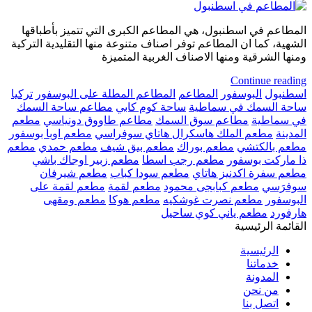
المطاعم في اسطنبول، هي المطاعم الكبرى التي تتميز بأطباقها
الشهية، كما ان المطاعم توفر اصناف متنوعة منها التقليدية التركية
ومنها الشرقية ومنها الاصناف الغربية المتميزة
Continue reading
اسطنبول
البوسفور
المطاعم
المطاعم المطلة على البوسفور
تركيا
ساحة السمك في سماطية
ساحة كوم كابي
مطاعم ساحة السمك
في سماطية
مطاعم سوق السمك
مطاعم طاووق دونياسي
مطعم
المدينة
مطعم الملك هاسكرال هاتاي سوفراسي
مطعم اوبا بوسفور
مطعم بالكتشي
مطعم بوراك
مطعم بيق شيف
مطعم حمدي
مطعم
ذا ماركت بوسفور
مطعم رجب اسطا
مطعم زبير اوجاك باشي
مطعم سفرة اكدنيز هاتاي
مطعم سودا كباب
مطعم شيرفان
سوفرَسي
مطعم كبابجى محمود
مطعم لقمة
مطعم لقمة على
البوسفور
مطعم نصرت غوشكيه
مطعم هوكا
مطعم ومقهى
هارفورد
مطعم ياني كوي ساحيل
القائمة الرئيسية
الرئيسية
خدماتنا
المدونة
من نحن
اتصل بنا