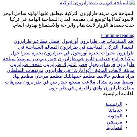
السياحة في مدينة طرابزون التركية فيطلق عليها لؤلؤه ساحل البحر
الاسود كما انها توضع في مقدمه المدن السياحية الهامة في تركيا
حيث يقصدها الزوار لاستجمام والراحة والاستمتاع بهدوئه العام.
Continue reading
أهم المنتزهات في طرابزون
أوزنجول
افضل مطاعم طرابزون
الشمال التركي
المتاحف في طرابزون
المعالم السياحية في
طرابزون
بحيرات
بحيرة أوزنجول في طرابزون
بحيرة سيرا جول
تركيا
جوامع
حديقة زفانوز في طرابزون
حيدر نبي
دير سوميلا
سياحة
طرابزون
قرية اوزنجول
قصر اتاتورك طرابزون
متحف طرابزون
مدينة الألعاب المائية “أكوا بارك” في طرابزون
مرتفعات السلطان
مراد
مطعم جالانيما
مطعم جيبهانليك
مطعم مرجان
مطعم نهاد
اوسطا
مغارة تشال
ملاعب
منتجع حيدر نبي في طرابزون
منتزهات
ميدان طرابزون
وادي زاقنوس في طرابزون
القائمة الرئيسية
الرئيسية
خدماتنا
المدونة
من نحن
اتصل بنا