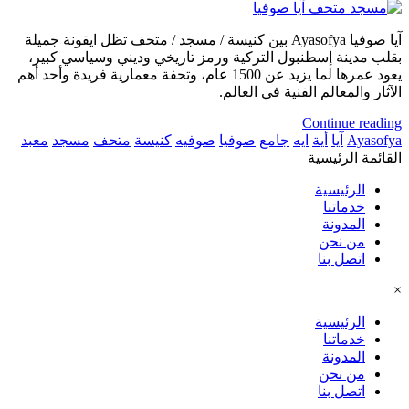
آيا صوفيا Ayasofya بين كنيسة / مسجد / متحف تظل ايقونة جميلة
بقلب مدينة إسطنبول التركية ورمز تاريخي وديني وسياسي كبير،
يعود عمرها لما يزيد عن 1500 عام، وتحفة معمارية فريدة وأحد أهم
الآثار والمعالم الفنية في العالم.
Continue reading
Ayasofya
آيا
أية
ايه
جامع
صوفيا
صوفيه
كنيسة
متحف
مسجد
معبد
القائمة الرئيسية
الرئيسية
خدماتنا
المدونة
من نحن
اتصل بنا
×
الرئيسية
خدماتنا
المدونة
من نحن
اتصل بنا